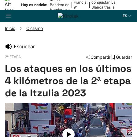
Francia:
conquistan La
|
|
Hoy es noticia:
Bandera de
9ª
Blanca tras la
Hondarribia
etapa
lesión de
ES
Mariezkurrena
II
Inicio
Ciclismo
Buscador
Escuchar
2ª ETAPA
Compartir
Guardar
Fútbol
Los ataques en los últimos
Pelota
4 kilómetros de la 2ª etapa
de la Itzulia 2023
Remo
Baloncesto
Ciclismo