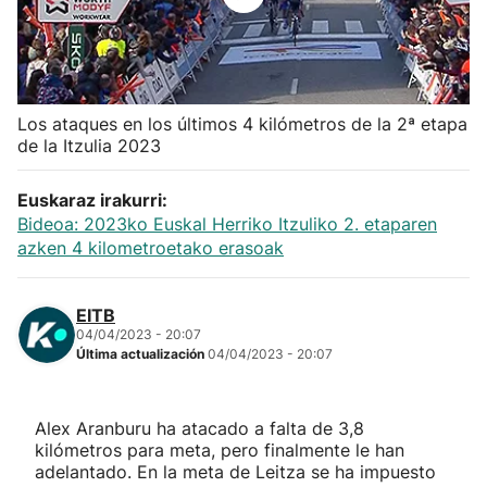
Herri-kirolak
Balonmano
Los ataques en los últimos 4 kilómetros de la 2ª etapa
de la Itzulia 2023
Kirolak 360
Euskaraz irakurri:
Atletismo
Bideoa: 2023ko Euskal Herriko Itzuliko 2. etaparen
azken 4 kilometroetako erasoak
Carreras de montaña
EITB
Más deportes
04/04/2023 - 20:07
Última actualización
04/04/2023 - 20:07
"Helmuga"
Alex Aranburu ha atacado a falta de 3,8
kilómetros para meta, pero finalmente le han
adelantado. En la meta de Leitza se ha impuesto