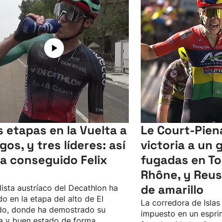
s etapas en la Vuelta a
Le Court-Piena
gos, y tres líderes: así
victoria a un 
ha conseguido Felix
fugadas en T
Rhône, y Reus
de amarillo
clista austríaco del Decathlon ha
o en la etapa del alto de El
La corredora de Islas
do, donde ha demostrado su
impuesto en un esprin
a y buen estado de forma.