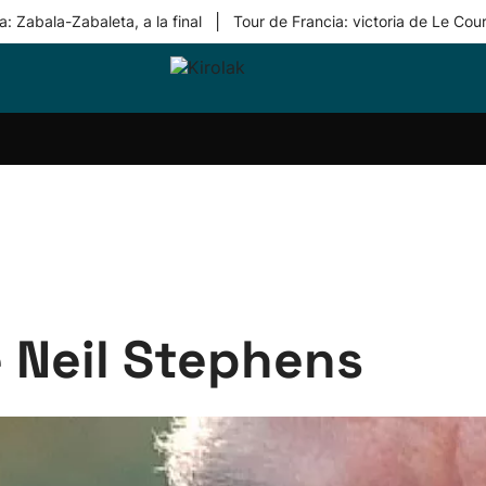
|
: Zabala-Zabaleta, a la final
Tour de Francia: victoria de Le Cou
ri-
Balonmano
Kirolak
Atletismo
Carreras
Más
olak
360
de
deporte
Equipos
montaña
kolaritza
Competiciones
En
ri-
directo
otzea
Vídeos
ol Herri
por
atira
deporte
e Neil Stephens