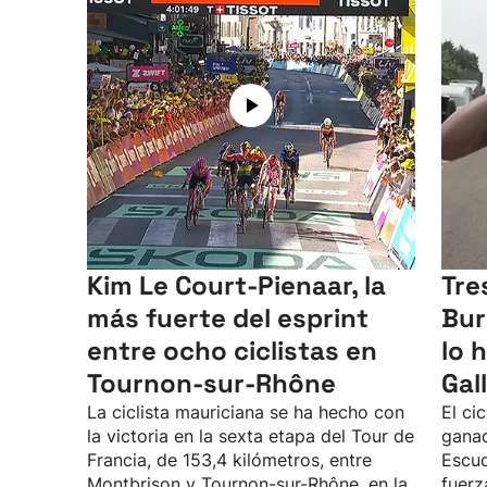
Kim Le Court-Pienaar, la
Tre
más fuerte del esprint
Bur
entre ocho ciclistas en
lo 
Tournon-sur-Rhône
Gall
La ciclista mauriciana se ha hecho con
El ci
la victoria en la sexta etapa del Tour de
ganad
Francia, de 153,4 kilómetros, entre
Escu
Montbrison y Tournon-sur-Rhône, en la
fuerz