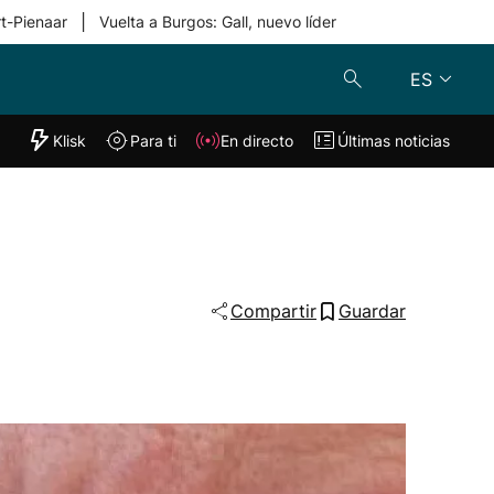
|
rt-Pienaar
Vuelta a Burgos: Gall, nuevo líder
ES
"Helmuga"
Klisk
Para ti
En directo
Últimas noticias
Klisk
En directo
s
Para ti
Lo último
Compartir
Guardar