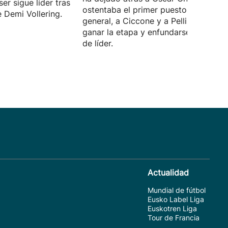
er sigue líder tras
ostentaba el primer puesto en la
e Demi Vollering.
general, a Ciccone y a Pellizzari, para
ganar la etapa y enfundarse el maillot
de líder.
Actualidad
Mundial de fútbol
Eusko Label Liga
Euskotren Liga
Tour de Francia