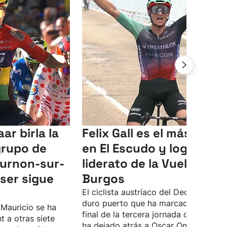
ar birla la
Felix Gall es el más fuert
grupo de
en El Escudo y logra el
ournon-sur-
liderato de la Vuelta a
ser sigue
Burgos
El ciclista austríaco del Decathlon, en
duro puerto que ha marcado el tram
 Mauricio se ha
final de la tercera jornada de la carrer
t a otras siete
ha dejado atrás a Oscar Onley, que