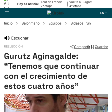
Tour de Francia:
Vuelta a Burgos:
|
Hoy es noticia:
7ª etapa
4ª etapa
ES
Inicio
Balonmano
Equipos
Bidasoa Irun
Buscador
Escuchar
REELECCIÓN
Compartir
Guardar
Fútbol
Gurutz Aginagalde:
Pelota
“Tenemos que continuar
con el crecimiento de
Remo
estos cuatro años”
Baloncesto
Ciclismo