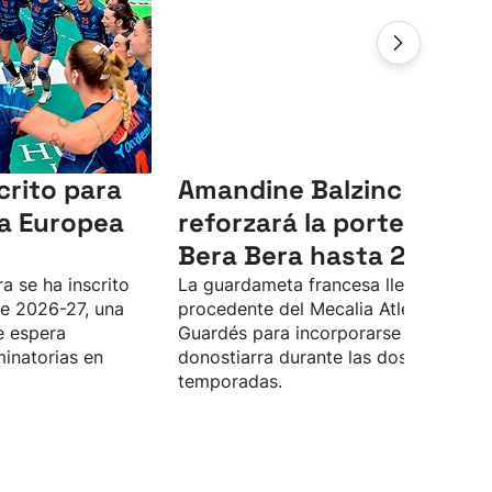
crito para
Amandine Balzinc
ga Europea
reforzará la portería del
Bera Bera hasta 2028
a se ha inscrito
La guardameta francesa llega
e 2026-27, una
procedente del Mecalia Atlético
e espera
Guardés para incorporarse al proyec
minatorias en
donostiarra durante las dos próximas
temporadas.