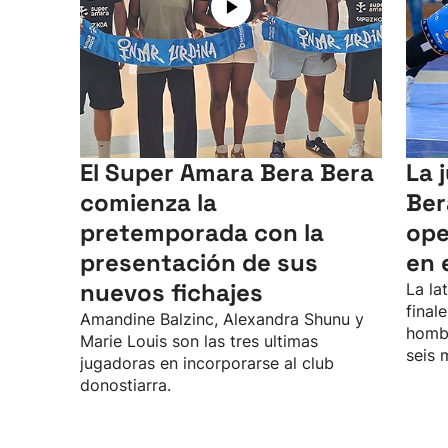
El Super Amara Bera Bera
La 
comienza la
Ber
pretemporada con la
ope
presentación de sus
en 
nuevos fichajes
La la
final
Amandine Balzinc, Alexandra Shunu y
hombr
Marie Louis son las tres ultimas
seis 
jugadoras en incorporarse al club
donostiarra.