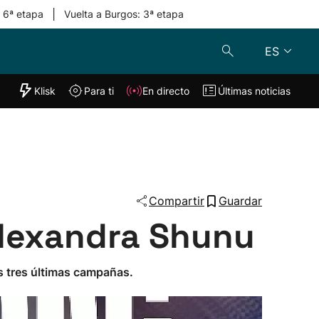
|
: 6ª etapa
Vuelta a Burgos: 3ª etapa
ES
"Helmuga"
Klisk
Para ti
En directo
Últimas noticias
Klisk
En directo
s
Para ti
Lo último
Compartir
Guardar
 Alexandra Shunu
as tres últimas campañas.