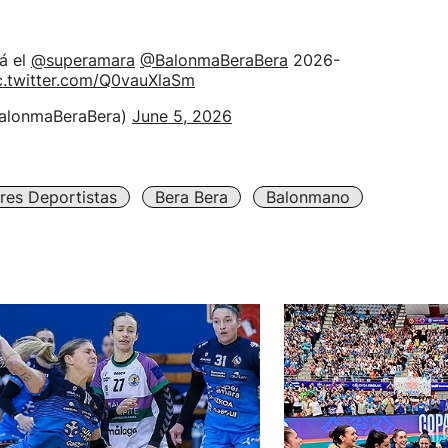
á el
@superamara
@BalonmaBeraBera
2026-
c.twitter.com/Q0vauXlaSm
BalonmaBeraBera)
June 5, 2026
res Deportistas
Bera Bera
Balonmano