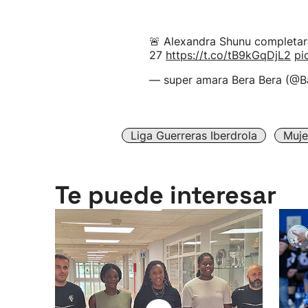
🚨 Alexandra Shunu completar
27
https://t.co/tB9kGqDjL2
pi
— super amara Bera Bera (@
Liga Guerreras Iberdrola
Muje
Te puede interesar