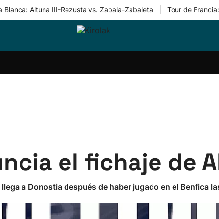
|
 Blanca: Altuna III-Rezusta vs. Zabala-Zabaleta
Tour de Francia
ri-
Balonmano
Kirolak
Atletismo
Carreras
Más
olak
360
de
deporte
Equipos
montaña
kolaritza
Competiciones
En
ri-
directo
otzea
Vídeos
ol Herri
por
atira
deporte
uncia el fichaje de
 llega a Donostia después de haber jugado en el Benfica l