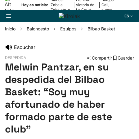
|
|
Hoy es noticia:
Zabala-
victoria de
Gall,
Zabaleta, a
Le Court-
nuevo
la final
Pienaar
líder
ES
Inicio
Baloncesto
Equipos
Bilbao Basket
Buscador
Escuchar
DESPEDIDA
Compartir
Guardar
Fútbol
Melwin Pantzar, en su
despedida del Bilbao
Pelota
Basket: “Soy muy
Remo
afortunado de haber
Baloncesto
formado parte de este
club”
Ciclismo