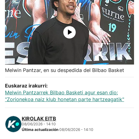
Herri-kirolak
Balonmano
Kirolak 360
Atletismo
Melwin Pantzar, en su despedida del Bilbao Basket
Carreras de montaña
Euskaraz irakurri:
Melwin Pantzarrek Bilbao Basketi agur esan dio:
Más deportes
"Zorionekoa naiz klub honetan parte hartzeagatik"
"Helmuga"
KIROLAK EITB
08/06/2026 - 14:10
Última actualización
08/06/2026 - 14:10