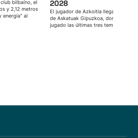
2028
club bilbaíno, el
os y 2,12 metros
El jugador de Azkoitia llega proceden
y energía" al
de Askatuak Gipuzkoa, donde ha
jugado las últimas tres temporadas.