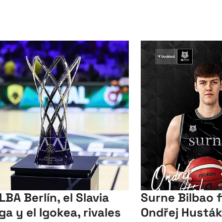
LBA Berlín, el Slavia
Surne Bilbao f
ga y el Igokea, rivales
Ondřej Husták