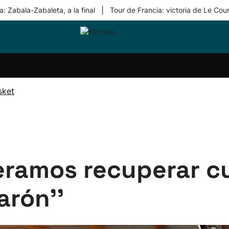
|
: Zabala-Zabaleta, a la final
Tour de Francia: victoria de Le Cou
ri-
Balonmano
Kirolak
Atletismo
Carreras
Más
olak
360
de
deporte
Equipos
montaña
kolaritza
Competiciones
En
sket
ri-
directo
otzea
Vídeos
ol Herri
por
atira
deporte
peramos recuperar c
arón''