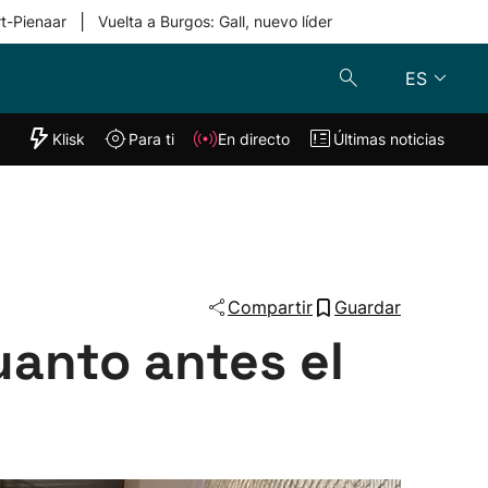
|
rt-Pienaar
Vuelta a Burgos: Gall, nuevo líder
ES
"Helmuga"
Klisk
Para ti
En directo
Últimas noticias
Klisk
En directo
s
Para ti
Lo último
Compartir
Guardar
uanto antes el