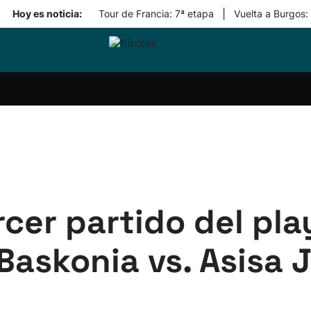
|
Hoy es noticia:
Tour de Francia: 7ª etapa
Vuelta a Burgos:
ri-
Balonmano
Kirolak
Atletismo
Carreras
Más
olak
360
de
deporte
Equipos
montaña
kolaritza
Competiciones
En
ri-
directo
otzea
Vídeos
ol Herri
por
atira
deporte
cer partido del pla
 Baskonia vs. Asisa 