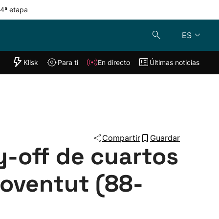
 4ª etapa
ES
"Helmuga"
Klisk
Para ti
En directo
Últimas noticias
Klisk
En directo
s
Para ti
Lo último
Compartir
Guardar
y-off de cuartos
Joventut (88-