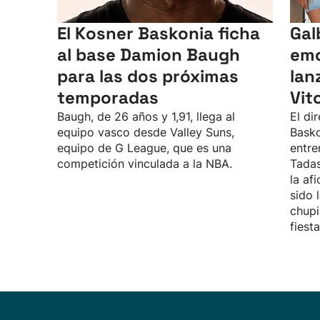
El Kosner Baskonia ficha
Gal
al base Damion Baugh
emo
para las dos próximas
lan
temporadas
Vit
Baugh, de 26 años y 1,91, llega al
El di
equipo vasco desde Valley Suns,
Basko
equipo de G League, que es una
entre
competición vinculada a la NBA.
Tadas
la af
sido 
chupi
fiest