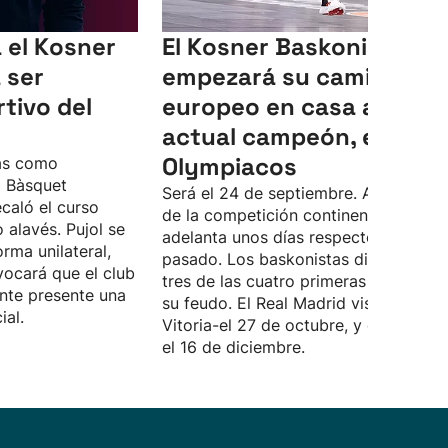
a el Kosner
El Kosner Baskonia
 ser
empezará su camino
tivo del
europeo en casa ante el
actual campeón, el
Olympiacos
as como
l Bàsquet
Será el 24 de septiembre. Así, el inici
ecaló el curso
de la competición continental se
 alavés. Pujol se
adelanta unos días respecto al curso
rma unilateral,
pasado. Los baskonistas disputarán
vocará que el club
tres de las cuatro primeras jornadas 
nte presente una
su feudo. El Real Madrid visitará
ial.
Vitoria-el 27 de octubre, y el Barcelo
el 16 de diciembre.