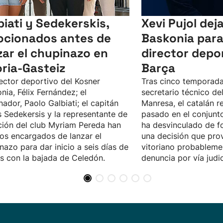
biati y Sedekerskis,
Xevi Pujol dej
cionados antes de
Baskonia para
zar el chupinazo en
director depor
oria-Gasteiz
Barça
rector deportivo del Kosner
Tras cinco temporad
nia, Félix Fernández; el
secretario técnico de
nador, Paolo Galbiati; el capitán
Manresa, el catalán r
 Sedekersis y la representante de
pasado en el conjunto
ición del club Myriam Pereda han
ha desvinculado de fo
los encargados de lanzar el
una decisión que pro
nazo para dar inicio a seis días de
vitoriano probableme
as con la bajada de Celedón.
denuncia por vía judic