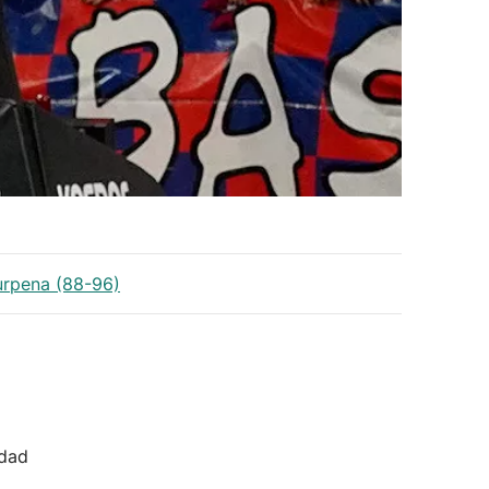
burpena (88-96)
idad