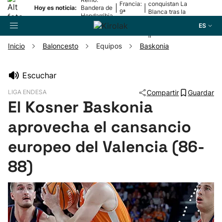
Francia:
conquistan La
|
|
Hoy es noticia:
Bandera de
9ª
Blanca tras la
Hondarribia
etapa
lesión de
ES
Mariezkurrena
II
Inicio
Baloncesto
Equipos
Baskonia
Buscador
Escuchar
LIGA ENDESA
Compartir
Guardar
Fútbol
El Kosner Baskonia
aprovecha el cansancio
Pelota
europeo del Valencia (86-
Remo
88)
Baloncesto
Ciclismo