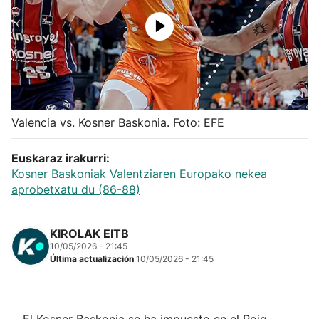
Herri-kirolak
Balonmano
Kirolak 360
Valencia vs. Kosner Baskonia. Foto: EFE
Atletismo
Euskaraz irakurri:
Kosner Baskoniak Valentziaren Europako nekea
Carreras de montaña
aprobetxatu du (86-88)
Más deportes
KIROLAK EITB
10/05/2026 - 21:45
"Helmuga"
Última actualización
10/05/2026 - 21:45