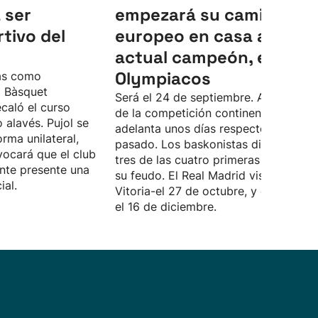
 ser
empezará su camino
tivo del
europeo en casa ante el
actual campeón, el
Olympiacos
as como
l Bàsquet
Será el 24 de septiembre. Así, el inici
ecaló el curso
de la competición continental se
 alavés. Pujol se
adelanta unos días respecto al curso
rma unilateral,
pasado. Los baskonistas disputarán
vocará que el club
tres de las cuatro primeras jornadas 
nte presente una
su feudo. El Real Madrid visitará
ial.
Vitoria-el 27 de octubre, y el Barcelo
el 16 de diciembre.