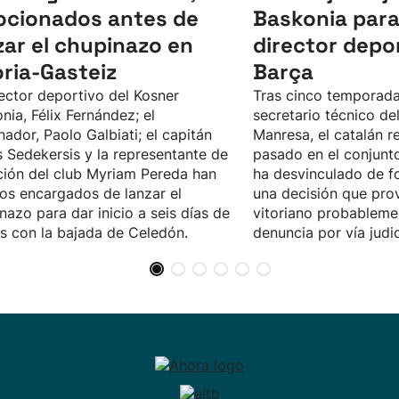
cionados antes de
Baskonia para
zar el chupinazo en
director depor
oria-Gasteiz
Barça
rector deportivo del Kosner
Tras cinco temporad
nia, Félix Fernández; el
secretario técnico de
nador, Paolo Galbiati; el capitán
Manresa, el catalán r
 Sedekersis y la representante de
pasado en el conjunto
ición del club Myriam Pereda han
ha desvinculado de fo
los encargados de lanzar el
una decisión que pro
nazo para dar inicio a seis días de
vitoriano probableme
as con la bajada de Celedón.
denuncia por vía judic