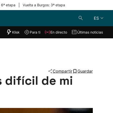
|
: 6ª etapa
Vuelta a Burgos: 3ª etapa
ES
"Helmuga"
Klisk
Para ti
En directo
Últimas noticias
Klisk
En directo
s
Para ti
Lo último
Compartir
Guardar
difícil de mi