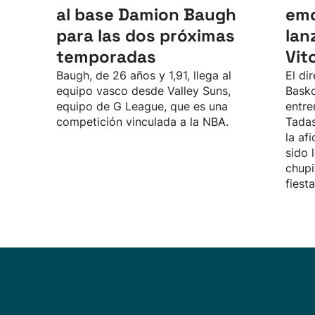
al base Damion Baugh
emo
para las dos próximas
lan
temporadas
Vit
Baugh, de 26 años y 1,91, llega al
El di
equipo vasco desde Valley Suns,
Basko
equipo de G League, que es una
entre
competición vinculada a la NBA.
Tadas
la af
sido 
chupi
fiest