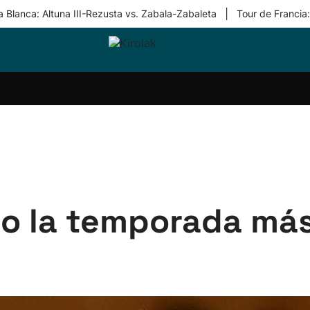
|
 Blanca: Altuna III-Rezusta vs. Zabala-Zabaleta
Tour de Francia
ri-
Balonmano
Kirolak
Atletismo
Carreras
Más
olak
360
de
deporte
Equipos
montaña
kolaritza
Competiciones
En
ri-
directo
otzea
Vídeos
ol Herri
por
atira
deporte
do la temporada más 