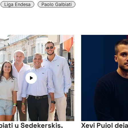
Liga Endesa
Paolo Galbiati
biati y Sedekerskis,
Xevi Pujol dej