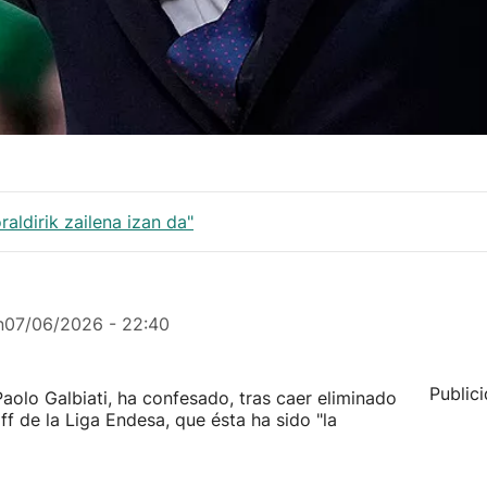
raldirik zailena izan da"
n
07/06/2026 - 22:40
Public
aolo Galbiati, ha confesado, tras caer eliminado
ff de la Liga Endesa, que ésta ha sido "la