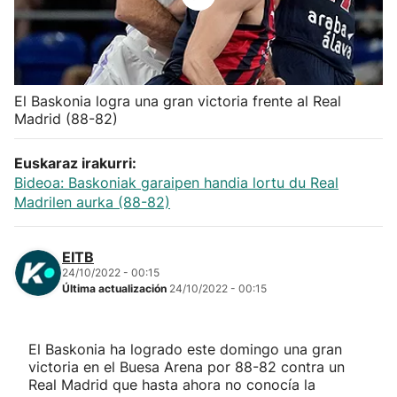
Herri-kirolak
Balonmano
El Baskonia logra una gran victoria frente al Real
Madrid (88-82)
Kirolak 360
Euskaraz irakurri:
Atletismo
Bideoa: Baskoniak garaipen handia lortu du Real
Madrilen aurka (88-82)
Carreras de montaña
EITB
Más deportes
24/10/2022 - 00:15
Última actualización
24/10/2022 - 00:15
"Helmuga"
El Baskonia ha logrado este domingo una gran
victoria en el Buesa Arena por 88-82 contra un
Real Madrid que hasta ahora no conocía la