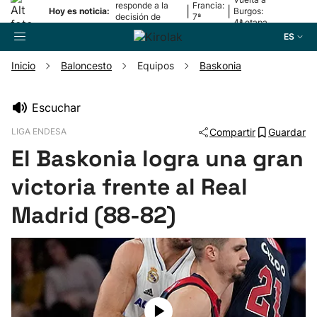
responde a la
Francia:
|
|
Hoy es noticia:
Burgos:
decisión de
7ª
4ª etapa
Oriamendi
etapa
ES
Inicio
Baloncesto
Equipos
Baskonia
Buscador
Escuchar
LIGA ENDESA
Compartir
Guardar
Fútbol
El Baskonia logra una gran
Pelota
victoria frente al Real
Madrid (88-82)
Remo
Baloncesto
Ciclismo