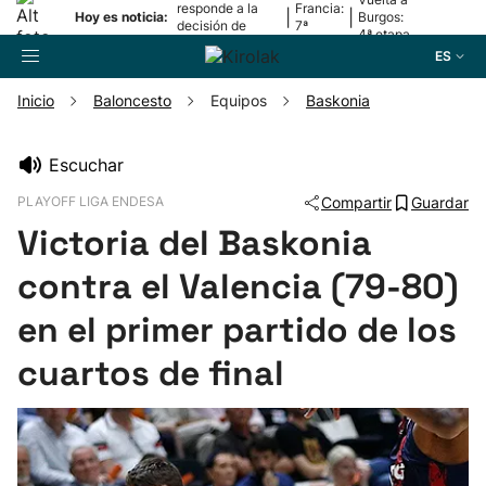
responde a la
Francia:
|
|
Hoy es noticia:
Burgos:
decisión de
7ª
4ª etapa
Oriamendi
etapa
ES
Inicio
Baloncesto
Equipos
Baskonia
Buscador
Escuchar
PLAYOFF LIGA ENDESA
Compartir
Guardar
Fútbol
Victoria del Baskonia
Pelota
contra el Valencia (79-80)
en el primer partido de los
Remo
cuartos de final
Baloncesto
Ciclismo