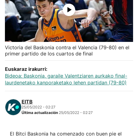
Herri-kirolak
Balonmano
Kirolak 360
Victoria del Baskonia contra el Valencia (79-80) en el
primer partido de los cuartos de final
Atletismo
Euskaraz irakurri:
Bideoa: Baskonia, garaile Valentziaren aurkako final-
Carreras de montaña
laurdenetako kanporaketako lehen partidan (79-80)
Más deportes
EITB
25/05/2022 - 02:27
"Helmuga"
Última actualización
25/05/2022 - 02:27
El Bitci Baskonia ha comenzado con buen pie el