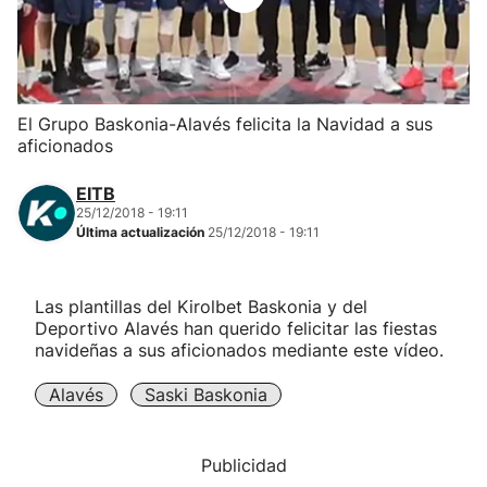
Herri-kirolak
Balonmano
El Grupo Baskonia-Alavés felicita la Navidad a sus
aficionados
Kirolak 360
EITB
Atletismo
25/12/2018 - 19:11
Última actualización
25/12/2018 - 19:11
Carreras de montaña
Las plantillas del Kirolbet Baskonia y del
Deportivo Alavés han querido felicitar las fiestas
Más deportes
navideñas a sus aficionados mediante este vídeo.
"Helmuga"
Alavés
Saski Baskonia
Publicidad