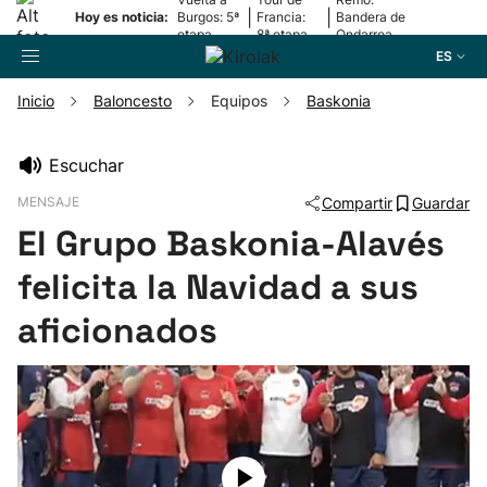
|
|
Hoy es noticia:
Burgos: 5ª
Francia:
Bandera de
etapa
8ª etapa
Ondarroa
ES
Inicio
Baloncesto
Equipos
Baskonia
Buscador
Escuchar
MENSAJE
Compartir
Guardar
Fútbol
El Grupo Baskonia-Alavés
Pelota
felicita la Navidad a sus
aficionados
Remo
Baloncesto
Ciclismo