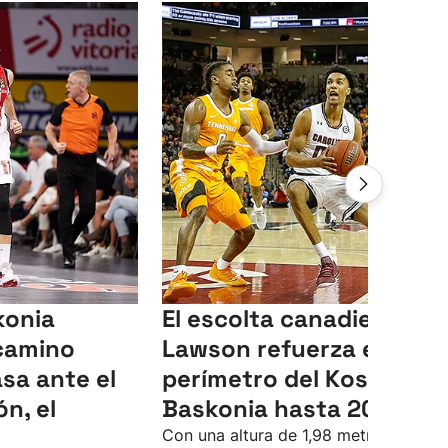
konia
El escolta canadiense A
camino
Lawson refuerza el
sa ante el
perímetro del Kosner
n, el
Baskonia hasta 2028
Con una altura de 1,98 metros, tiene 