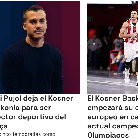
i Pujol deja el Kosner
El Kosner Bas
konia para ser
empezará su 
ector deportivo del
europeo en ca
ça
actual campeó
Olympiacos
 cinco temporadas como