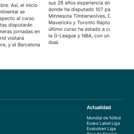
sus 26 años experiencia en la NBA,
re. Así, el inicio
donde ha disputado 107 partidos con
tinental se
Minnesota Timberwolves, Dallas
specto al curso
Mavericks y Toronto Raptors. En el
tas disputarán
último curso ha estado a caballo entr
imeras jornadas en
la G-League y NBA, con un contrato
id visitará
dual.
re, y el Barcelona
Actualidad
Mundial de fútbol
Eusko Label Liga
Euskotren Liga
Tour de Francia