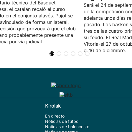
tario técnico del Bàsquet
Será el 24 de septiemb
sa, el catalán recaló el curso
de la competición con
o en el conjunto alavés. Pujol se
adelanta unos días re
svinculado de forma unilateral,
pasado. Los baskonis
ecisión que provocará que el club
tres de las cuatro pr
iano probablemente presente una
su feudo. El Real Madr
cia por vía judicial.
Vitoria-el 27 de octub
el 16 de diciembre.
Kirolak
En directo
Noticias de fútbol
Noticias de baloncesto
Noticias de remo