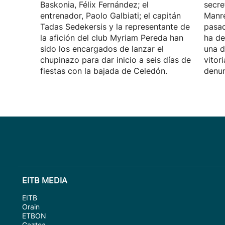
Baskonia, Félix Fernández; el
secre
entrenador, Paolo Galbiati; el capitán
Manre
Tadas Sedekersis y la representante de
pasad
la afición del club Myriam Pereda han
ha de
sido los encargados de lanzar el
una d
chupinazo para dar inicio a seis días de
vitor
fiestas con la bajada de Celedón.
denun
EITB MEDIA
EITB
Orain
ETBON
Gaztea