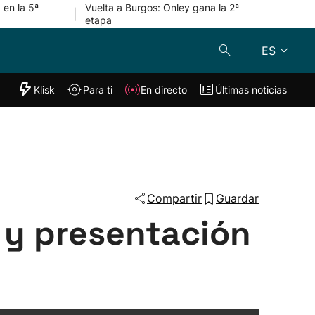
 en la 5ª
Vuelta a Burgos: Onley gana la 2ª
|
etapa
ES
"Helmuga"
Klisk
Para ti
En directo
Últimas noticias
Klisk
En directo
s
Para ti
Lo último
Compartir
Guardar
 y presentación