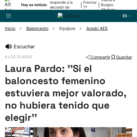
responde a la
Francia:
|
|
Hoy es noticia:
Burgos:
decisión de
7ª
4ª etapa
Oriamendi
etapa
ES
Inicio
Baloncesto
Equipos
Araski AES
Buscador
Escuchar
A LOS 32 AÑOS
Compartir
Guardar
Fútbol
Laura Pardo: ''Si el
Pelota
baloncesto femenino
estuviera mejor valorado,
Remo
no hubiera tenido que
Baloncesto
elegir''
Ciclismo