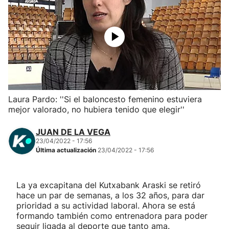
Herri-kirolak
Balonmano
Kirolak 360
Laura Pardo: ''Si el baloncesto femenino estuviera
Atletismo
mejor valorado, no hubiera tenido que elegir''
Carreras de montaña
JUAN DE LA VEGA
23/04/2022 - 17:56
Última actualización
23/04/2022 - 17:56
Más deportes
"Helmuga"
La ya excapitana del Kutxabank Araski se retiró
hace un par de semanas, a los 32 años, para dar
prioridad a su actividad laboral. Ahora se está
formando también como entrenadora para poder
seguir ligada al deporte que tanto ama.