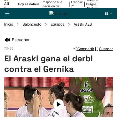
responde a la
Francia:
|
|
Hoy es noticia:
Burgos:
decisión de
7ª
4ª etapa
Oriamendi
etapa
ES
Inicio
Baloncesto
Equipos
Araski AES
Buscador
Escuchar
73-62
Compartir
Guardar
Fútbol
El Araski gana el derbi
Pelota
contra el Gernika
Remo
Baloncesto
Ciclismo