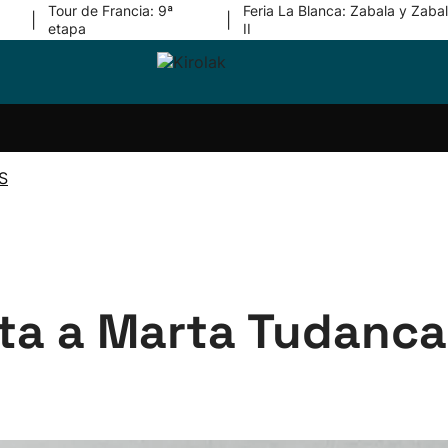
Tour de Francia: 9ª
Feria La Blanca: Zabala y Zabal
|
|
etapa
II
ri-
Balonmano
Kirolak
Atletismo
Carreras
Más
olak
360
de
deporte
Equipos
montaña
kolaritza
Competiciones
En
S
ri-
directo
otzea
Vídeos
ol Herri
por
atira
deporte
nta a Marta Tudanca