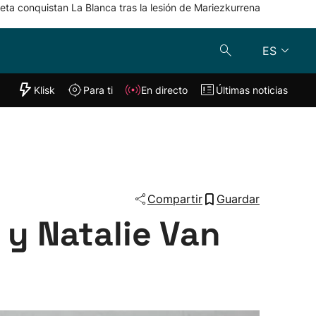
eta conquistan La Blanca tras la lesión de Mariezkurrena
ES
"Helmuga"
Klisk
Para ti
En directo
Últimas noticias
Klisk
En directo
s
Para ti
Lo último
Compartir
Guardar
 y Natalie Van