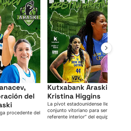
anacev,
Kutxabank Araski ficha 
ración del
Kristina Higgins
aski
La pívot estadounidense llega al
conjunto vitoriano para ser “la
ega procedente del
referente interior” del equipo.