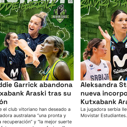
die Garrick abandona
Aleksandra St
xabank Araski tras su
nueva incorpo
ión
Kutxabank Ar
 el club vitoriano han deseado a
La jugadora serbia ll
gadora australana “una pronta y
Movistar Estudiantes.
 recuperación” y “la mejor suerte