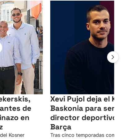
ekerskis,
Xevi Pujol deja el Kosner
antes de
Baskonia para ser
pinazo en
director deportivo del
z
Barça
 del Kosner
Tras cinco temporadas como