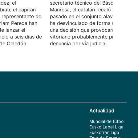
dez; el
secretario técnico del Bàsquet
iati; el capitán
Manresa, el catalán recaló el curso
a representante de
pasado en el conjunto alavés. Pujol s
yriam Pereda han
ha desvinculado de forma unilateral,
e lanzar el
una decisión que provocará que el cl
icio a seis días de
vitoriano probablemente presente un
 de Celedón.
denuncia por vía judicial.
Actualidad
Mundial de fútbol
Eusko Label Liga
Euskotren Liga
Tour de Francia