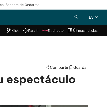
mo: Bandera de Ondarroa
ES
"Helmuga"
Klisk
Para ti
En directo
Últimas noticias
Klisk
En directo
s
Para ti
Lo último
Compartir
Guardar
su espectáculo