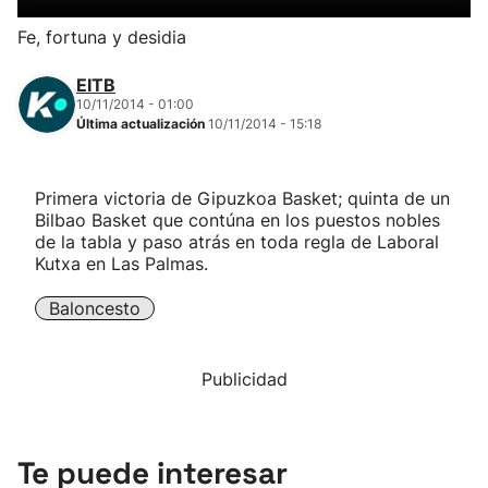
Herri-kirolak
Fe, fortuna y desidia
EITB
Balonmano
10/11/2014 - 01:00
Última actualización
10/11/2014 - 15:18
Kirolak 360
Primera victoria de Gipuzkoa Basket; quinta de un
Atletismo
Bilbao Basket que contúna en los puestos nobles
de la tabla y paso atrás en toda regla de Laboral
Kutxa en Las Palmas.
Carreras de montaña
Baloncesto
Más deportes
Publicidad
"Helmuga"
Te puede interesar