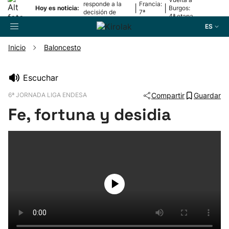
responde a la
Francia:
|
|
Hoy es noticia:
Burgos:
decisión de
7ª
4ª etapa
Oriamendi
etapa
ES
Inicio
Baloncesto
Buscador
Escuchar
6ª JORNADA LIGA ENDESA
Compartir
Guardar
Fútbol
Fe, fortuna y desidia
Pelota
Remo
Baloncesto
Ciclismo