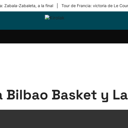
|
: Zabala-Zabaleta, a la final
Tour de Francia: victoria de Le Cou
ri-
Balonmano
Kirolak
Atletismo
Carreras
Más
olak
360
de
deporte
Equipos
montaña
kolaritza
Competiciones
En
ri-
directo
otzea
Vídeos
ol Herri
por
atira
deporte
a Bilbao Basket y L