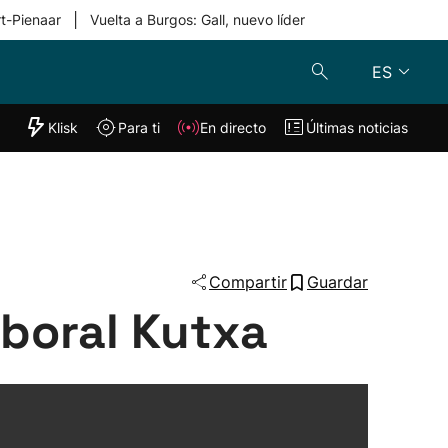
|
rt-Pienaar
Vuelta a Burgos: Gall, nuevo líder
ES
"Helmuga"
Klisk
Para ti
En directo
Últimas noticias
Klisk
En directo
s
Para ti
Lo último
Compartir
Guardar
aboral Kutxa