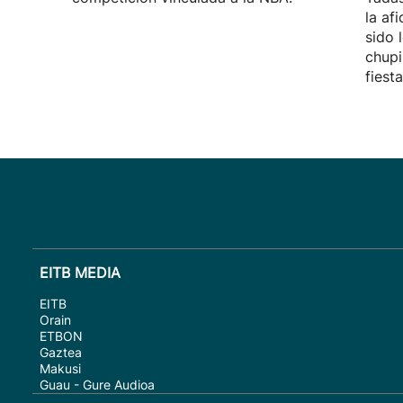
la af
sido 
chupi
fiest
EITB MEDIA
EITB
Orain
ETBON
Gaztea
Makusi
Guau - Gure Audioa