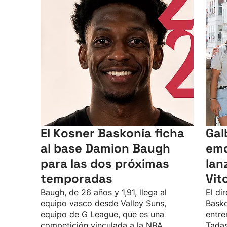
El Kosner Baskonia ficha
Gal
al base Damion Baugh
emo
para las dos próximas
lan
temporadas
Vit
Baugh, de 26 años y 1,91, llega al
El di
equipo vasco desde Valley Suns,
Basko
equipo de G League, que es una
entre
competición vinculada a la NBA.
Tadas