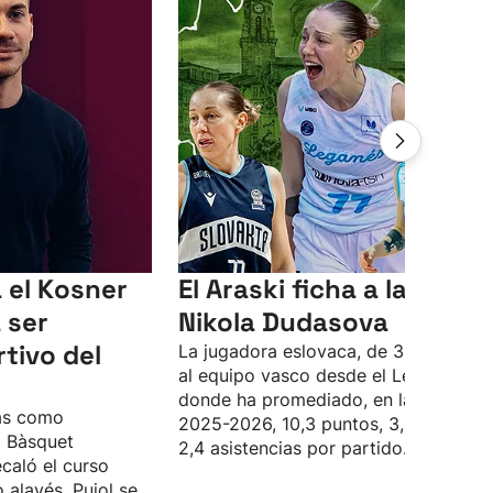
a el Kosner
El Araski ficha a la escol
 ser
Nikola Dudasova
tivo del
La jugadora eslovaca, de 31 años, lle
al equipo vasco desde el Leganés,
donde ha promediado, en la tempora
as como
2025-2026, 10,3 puntos, 3,5 rebotes 
l Bàsquet
2,4 asistencias por partido.
ecaló el curso
 alavés. Pujol se