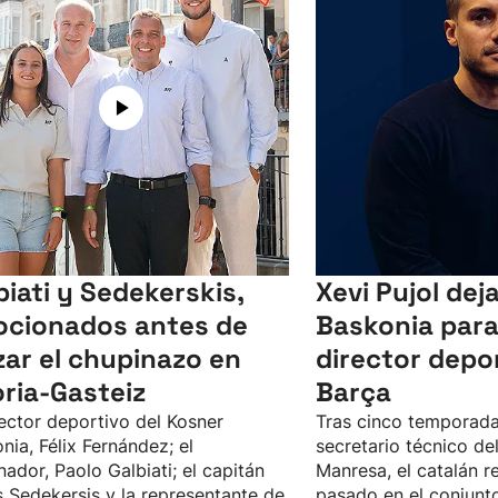
biati y Sedekerskis,
Xevi Pujol dej
cionados antes de
Baskonia para
zar el chupinazo en
director depor
oria-Gasteiz
Barça
rector deportivo del Kosner
Tras cinco temporad
nia, Félix Fernández; el
secretario técnico de
nador, Paolo Galbiati; el capitán
Manresa, el catalán r
 Sedekersis y la representante de
pasado en el conjunto