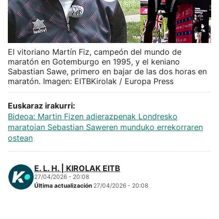
Herri-kirolak
Balonmano
El vitoriano Martín Fiz, campeón del mundo de
maratón en Gotemburgo en 1995, y el keniano
Kirolak 360
Sabastian Sawe, primero en bajar de las dos horas en
maratón. Imagen: EITBKirolak / Europa Press
Atletismo
Euskaraz irakurri:
Bideoa: Martin Fizen adierazpenak Londresko
Carreras de montaña
maratoian Sebastian Saweren munduko errekorraren
ostean
Más deportes
E. L. H. | KIROLAK EITB
"Helmuga"
27/04/2026 - 20:08
Última actualización
27/04/2026 - 20:08