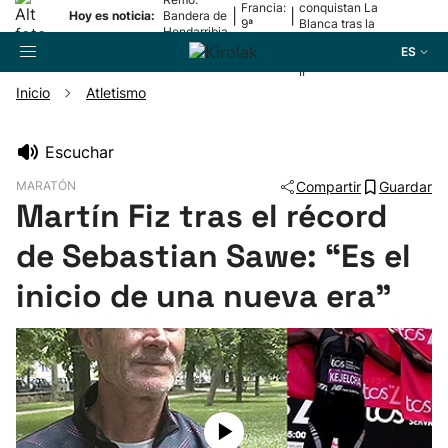
Francia:
conquistan La
|
|
Hoy es noticia:
Bandera de
9ª
Blanca tras la
Hondarribia
etapa
lesión de
ES
Mariezkurrena
II
Inicio
Atletismo
Buscador
Escuchar
MARATÓN
Compartir
Guardar
Fútbol
Martín Fiz tras el récord
de Sebastian Sawe: “Es el
Pelota
inicio de una nueva era"
Remo
Baloncesto
Ciclismo