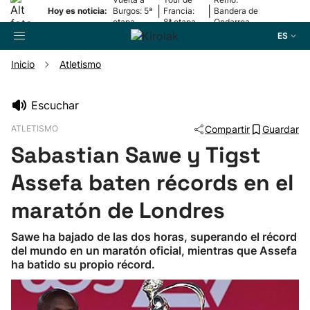
|
|
Hoy es noticia:
Burgos: 5ª
Francia:
Bandera de
etapa
8ª etapa
Ondarroa
ES
Inicio
Atletismo
Buscador
Escuchar
ATLETISMO
Compartir
Guardar
Fútbol
Sabastian Sawe y Tigst
Pelota
Assefa baten récords en el
maratón de Londres
Remo
Sawe ha bajado de las dos horas, superando el récord
del mundo en un maratón oficial, mientras que Assefa
Baloncesto
ha batido su propio récord.
Ciclismo