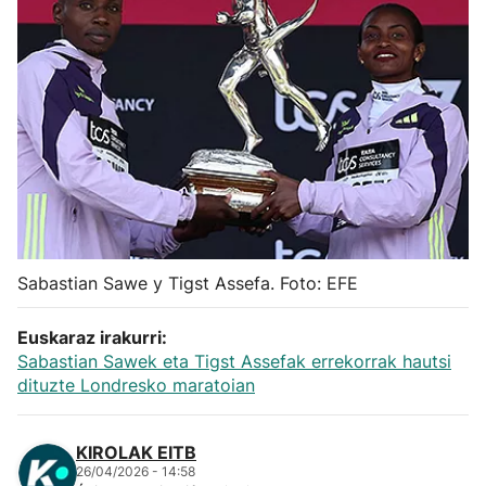
Herri-kirolak
Balonmano
Kirolak 360
Atletismo
Carreras de montaña
Sabastian Sawe y Tigst Assefa. Foto: EFE
Más deportes
Euskaraz irakurri:
Sabastian Sawek eta Tigst Assefak errekorrak hautsi
dituzte Londresko maratoian
"Helmuga"
KIROLAK EITB
26/04/2026 - 14:58