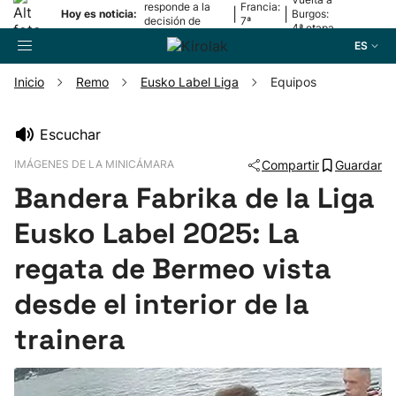
responde a la
Francia:
|
|
Hoy es noticia:
Burgos:
decisión de
7ª
4ª etapa
Oriamendi
etapa
ES
Inicio
Remo
Eusko Label Liga
Equipos
Buscador
Escuchar
IMÁGENES DE LA MINICÁMARA
Compartir
Guardar
Fútbol
Bandera Fabrika de la Liga
Pelota
Eusko Label 2025: La
regata de Bermeo vista
Remo
desde el interior de la
Baloncesto
trainera
Ciclismo