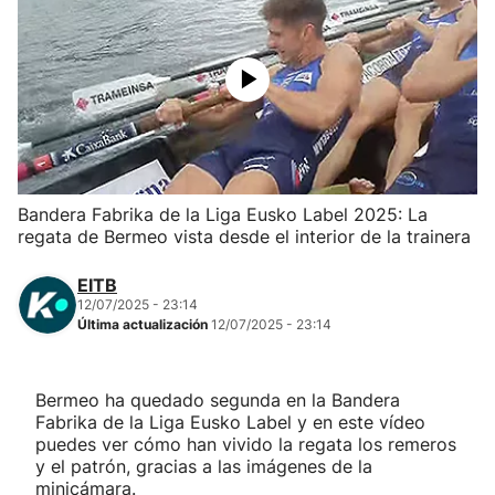
Herri-kirolak
Balonmano
Kirolak 360
Bandera Fabrika de la Liga Eusko Label 2025: La
Atletismo
regata de Bermeo vista desde el interior de la trainera
Carreras de montaña
EITB
12/07/2025 - 23:14
Última actualización
12/07/2025 - 23:14
Más deportes
"Helmuga"
Bermeo ha quedado segunda en la Bandera
Fabrika de la Liga Eusko Label y en este vídeo
puedes ver cómo han vivido la regata los remeros
y el patrón, gracias a las imágenes de la
minicámara.