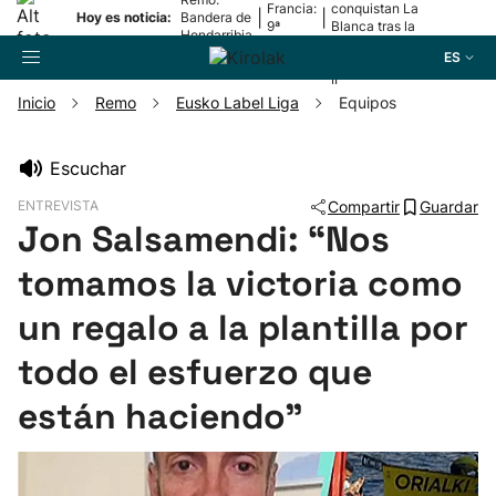
Francia:
conquistan La
|
|
Hoy es noticia:
Bandera de
9ª
Blanca tras la
Hondarribia
etapa
lesión de
ES
Mariezkurrena
II
Inicio
Remo
Eusko Label Liga
Equipos
Buscador
Escuchar
ENTREVISTA
Compartir
Guardar
Fútbol
Jon Salsamendi: “Nos
tomamos la victoria como
Pelota
un regalo a la plantilla por
Remo
todo el esfuerzo que
Baloncesto
están haciendo”
Ciclismo