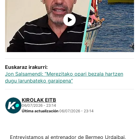
Herri-kirolak
Balonmano
Kirolak 360
Atletismo
Euskaraz irakurri:
Jon Salsamendi: “Merezitako opari bezala hartzen
Carreras de montaña
dugu larunbateko garaipena”
Más deportes
KIROLAK EITB
06/07/2026 - 23:14
"Helmuga"
Última actualización
06/07/2026 - 23:14
Entrevistamos al entrenador de Bermeo Urdaibai,