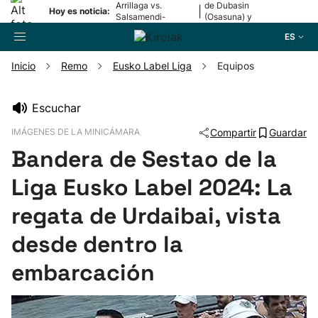
Arrillaga vs.
de Dubasin
|
Hoy es noticia:
Salsamendi-
(Osasuna) y
Bergara y Erasun
Valentini
ES
vs. Gaminde
(Alavés)
Inicio
Remo
Eusko Label Liga
Equipos
Buscador
Escuchar
IMÁGENES DE LA MINICÁMARA
Compartir
Guardar
Fútbol
Bandera de Sestao de la
Pelota
Liga Eusko Label 2024: La
regata de Urdaibai, vista
Remo
desde dentro la
Baloncesto
embarcación
Ciclismo