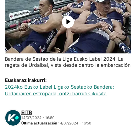
Herri-kirolak
Balonmano
Kirolak 360
Bandera de Sestao de la Liga Eusko Label 2024: La
Atletismo
regata de Urdaibai, vista desde dentro la embarcación
Carreras de montaña
Euskaraz irakurri:
2024ko Eusko Label Ligako Sestaoko Bandera:
Más deportes
Urdaibairen estropada, ontzi barrutik ikusita
"Helmuga"
EITB
14/07/2024 - 16:50
Última actualización
14/07/2024 - 16:50