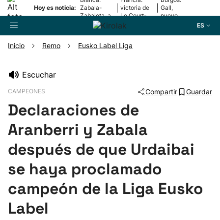
|
|
Hoy es noticia:
Zabala-
victoria de
Gall,
Zabaleta, a
Le Court-
nuevo
la final
Pienaar
líder
ES
Inicio
Remo
Eusko Label Liga
Buscador
Escuchar
CAMPEONES
Compartir
Guardar
Fútbol
Declaraciones de
Pelota
Aranberri y Zabala
después de que Urdaibai
Remo
se haya proclamado
Baloncesto
campeón de la Liga Eusko
Label
Ciclismo