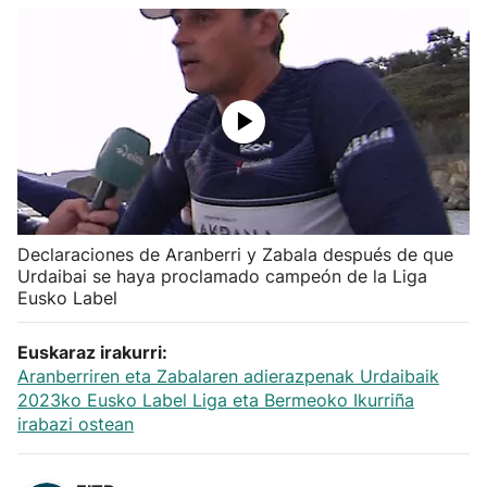
Herri-kirolak
Balonmano
Kirolak 360
Atletismo
Declaraciones de Aranberri y Zabala después de que
Carreras de montaña
Urdaibai se haya proclamado campeón de la Liga
Eusko Label
Más deportes
Euskaraz irakurri:
Aranberriren eta Zabalaren adierazpenak Urdaibaik
"Helmuga"
2023ko Eusko Label Liga eta Bermeoko Ikurriña
irabazi ostean