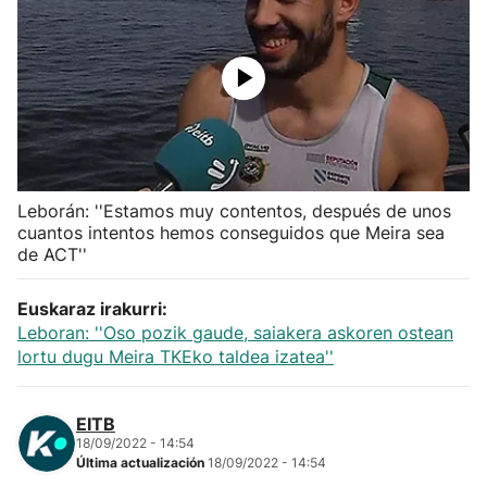
Herri-kirolak
Balonmano
Kirolak 360
Leborán: ''Estamos muy contentos, después de unos
Atletismo
cuantos intentos hemos conseguidos que Meira sea
de ACT''
Carreras de montaña
Euskaraz irakurri:
Más deportes
Leboran: ''Oso pozik gaude, saiakera askoren ostean
lortu dugu Meira TKEko taldea izatea''
"Helmuga"
EITB
18/09/2022 - 14:54
Última actualización
18/09/2022 - 14:54