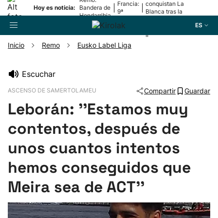
Francia:
conquistan La
|
|
Hoy es noticia:
Bandera de
9ª
Blanca tras la
Hondarribia
etapa
lesión de
ES
Mariezkurrena
II
Inicio
Remo
Eusko Label Liga
Buscador
Escuchar
ASCENSO DE SAMERTOLAMEU
Compartir
Guardar
Fútbol
Leborán: ''Estamos muy
Pelota
contentos, después de
unos cuantos intentos
Remo
hemos conseguidos que
Baloncesto
Meira sea de ACT''
Ciclismo