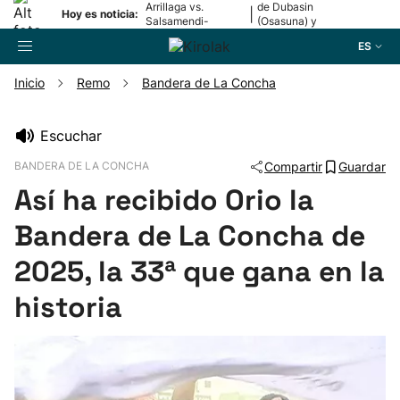
Arrillaga vs.
de Dubasin
|
Hoy es noticia:
Salsamendi-
(Osasuna) y
Bergara y Erasun
Valentini
ES
vs. Gaminde
(Alavés)
Inicio
Remo
Bandera de La Concha
Buscador
Escuchar
BANDERA DE LA CONCHA
Compartir
Guardar
Fútbol
Así ha recibido Orio la
Pelota
Bandera de La Concha de
2025, la 33ª que gana en la
Remo
historia
Baloncesto
Ciclismo