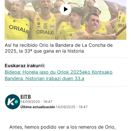
Herri-kirolak
Balonmano
Kirolak 360
Así ha recibido Orio la Bandera de La Concha de
2025, la 33ª que gana en la historia
Atletismo
Euskaraz irakurri:
Bideoa: Honela jaso du Oriok 2025eko Kontxako
Carreras de montaña
Bandera, historian irabazi duen 33.a
Más deportes
EITB
14/09/2025 - 16:47
"Helmuga"
Última actualización
14/09/2025 - 16:47
Antes, hemos podido ver a los remeros de Orio,