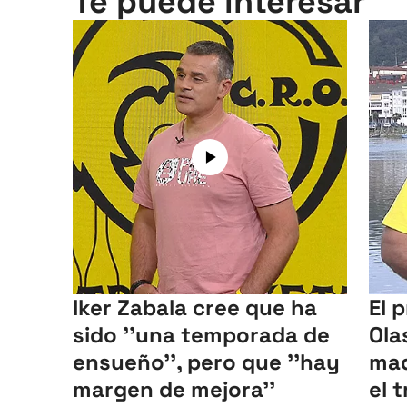
Te puede interesar
Iker Zabala cree que ha
El 
sido ''una temporada de
Ola
ensueño'', pero que ''hay
mad
margen de mejora''
el 