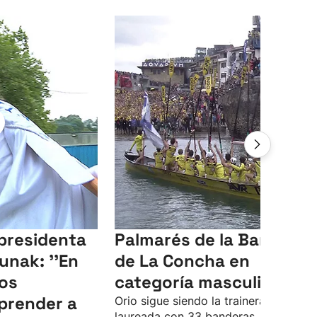
 presidenta
Palmarés de la Bandera
unak: ''En
de La Concha en
os
categoría masculina
prender a
Orio sigue siendo la trainera más
laureada con 33 banderas. Hondarrib