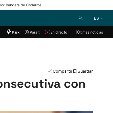
mo: Bandera de Ondarroa
ES
"Helmuga"
Klisk
Para ti
En directo
Últimas noticias
Klisk
En directo
s
Para ti
Lo último
Compartir
Guardar
onsecutiva con