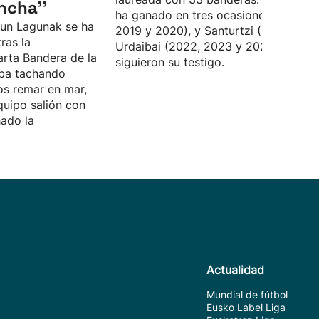
ncha''
ha ganado en tres ocasiones (2018,
aun Lagunak se ha
2019 y 2020), y Santurtzi (2021) y
ras la
Urdaibai (2022, 2023 y 2024)
arta Bandera de la
siguieron su testigo.
aba tachando
s remar en mar,
equipo salión con
hado la
Actualidad
Mundial de fútbol
Eusko Label Liga