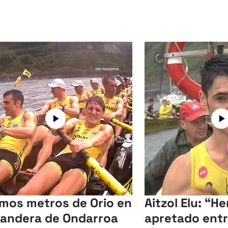
imos metros de Orio en
Aitzol Elu: “H
Bandera de Ondarroa
apretado ent