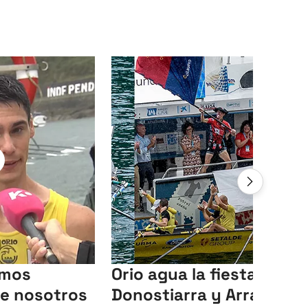
emos
Orio agua la fiesta de
re nosotros
Donostiarra y Arraun