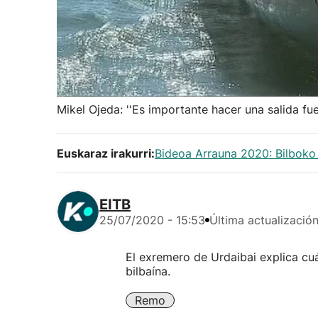
Mikel Ojeda: ''Es importante hacer una salida fue
Euskaraz irakurri:
Bideoa Arrauna 2020: Bilboko
EITB
25/07/2020 - 15:53
Última actualizació
El exremero de Urdaibai explica cuá
bilbaína.
Remo