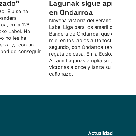
zado"
Lagunak sigue apretand
en Ondarroa
zol Elu se ha
 bandera
Novena victoria del verano en la Eus
oa, en la 12ª
Label Liga para los amarillos en la
sko Label. Ha
Bandera de Ondarroa, que dejan con 
po no les ha
miel en los labios a Donostiarra,
erza y, "con un
segundo, con Ondarroa tercero en la
n podido conseguir
regata de casa. En la Euskotren Liga,
Arraun Lagunak amplía su pleno de
victorias a once y lanza su particular
cañonazo.
Actualidad