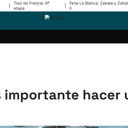
Tour de Francia: 9ª
Feria La Blanca: Zabala y Zabal
|
|
etapa
II
ri-
Balonmano
Kirolak
Atletismo
Carreras
Más
olak
360
de
deporte
Equipos
montaña
kolaritza
Competiciones
En
ri-
directo
otzea
Vídeos
ol Herri
por
atira
deporte
Es importante hacer 