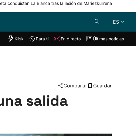
eta conquistan La Blanca tras la lesión de Mariezkurrena
ES
"Helmuga"
Klisk
Para ti
En directo
Últimas noticias
Klisk
En directo
s
Para ti
Lo último
Compartir
Guardar
una salida