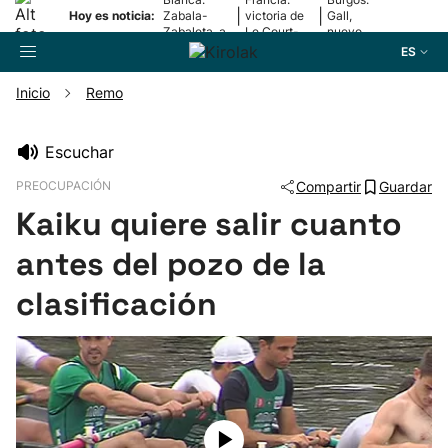
|
|
Hoy es noticia:
Zabala-
victoria de
Gall,
Zabaleta, a
Le Court-
nuevo
la final
Pienaar
líder
ES
Inicio
Remo
Buscador
Escuchar
PREOCUPACIÓN
Compartir
Guardar
Fútbol
Kaiku quiere salir cuanto
Pelota
antes del pozo de la
clasificación
Remo
Baloncesto
Ciclismo