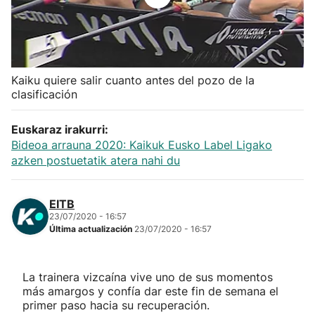
Herri-kirolak
Balonmano
Kaiku quiere salir cuanto antes del pozo de la
clasificación
Kirolak 360
Euskaraz irakurri:
Atletismo
Bideoa arrauna 2020: Kaikuk Eusko Label Ligako
azken postuetatik atera nahi du
Carreras de montaña
EITB
Más deportes
23/07/2020 - 16:57
Última actualización
23/07/2020 - 16:57
"Helmuga"
La trainera vizcaína vive uno de sus momentos
más amargos y confía dar este fin de semana el
primer paso hacia su recuperación.