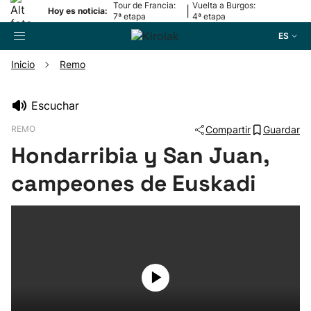
Tour de Francia:
Vuelta a Burgos:
|
Hoy es noticia:
7ª etapa
4ª etapa
ES
Inicio
Remo
Buscador
Escuchar
REMO
Compartir
Guardar
Fútbol
Hondarribia y San Juan,
Pelota
campeones de Euskadi
Remo
Baloncesto
Ciclismo