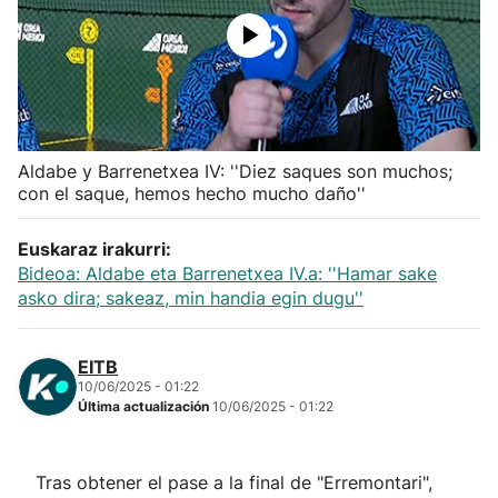
Herri-kirolak
Balonmano
Kirolak 360
Aldabe y Barrenetxea IV: ''Diez saques son muchos;
con el saque, hemos hecho mucho daño''
Atletismo
Euskaraz irakurri:
Bideoa: Aldabe eta Barrenetxea IV.a: ''Hamar sake
Carreras de montaña
asko dira; sakeaz, min handia egin dugu''
Más deportes
EITB
10/06/2025 - 01:22
"Helmuga"
Última actualización
10/06/2025 - 01:22
Tras obtener el pase a la final de "Erremontari",