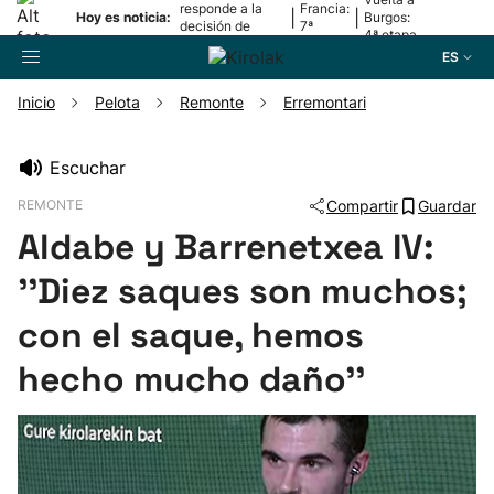
responde a la
Francia:
|
|
Hoy es noticia:
Burgos:
decisión de
7ª
4ª etapa
Oriamendi
etapa
ES
Inicio
Pelota
Remonte
Erremontari
Buscador
Escuchar
REMONTE
Compartir
Guardar
Fútbol
Aldabe y Barrenetxea IV:
Pelota
''Diez saques son muchos;
con el saque, hemos
Remo
hecho mucho daño''
Baloncesto
Ciclismo