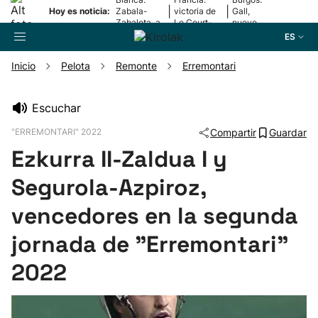
|
|
Hoy es noticia:
Zabala-
victoria de
Gall,
Zabaleta, a
Le Court-
nuevo
la final
Pienaar
líder
ES
Inicio
Pelota
Remonte
Erremontari
Buscador
Escuchar
"ERREMONTARI" 2022
Compartir
Guardar
Fútbol
Ezkurra II-Zaldua I y
Pelota
Segurola-Azpiroz,
vencedores en la segunda
Remo
jornada de "Erremontari"
Baloncesto
2022
Ciclismo