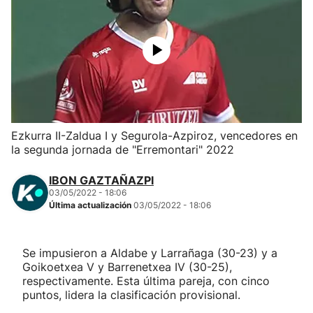
Herri-kirolak
Balonmano
Kirolak 360
Ezkurra II-Zaldua I y Segurola-Azpiroz, vencedores en
Atletismo
la segunda jornada de "Erremontari" 2022
Carreras de montaña
IBON GAZTAÑAZPI
03/05/2022 - 18:06
Última actualización
03/05/2022 - 18:06
Más deportes
"Helmuga"
Se impusieron a Aldabe y Larrañaga (30-23) y a
Goikoetxea V y Barrenetxea IV (30-25),
respectivamente. Esta última pareja, con cinco
puntos, lidera la clasificación provisional.