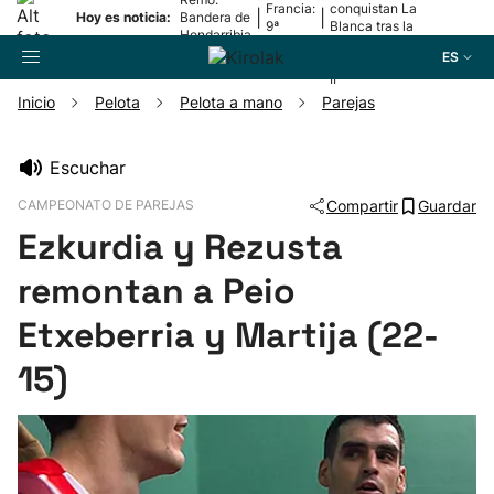
Francia:
conquistan La
|
|
Hoy es noticia:
Bandera de
9ª
Blanca tras la
Hondarribia
etapa
lesión de
ES
Mariezkurrena
II
Inicio
Pelota
Pelota a mano
Parejas
Buscador
Escuchar
CAMPEONATO DE PAREJAS
Compartir
Guardar
Fútbol
Ezkurdia y Rezusta
Pelota
remontan a Peio
Etxeberria y Martija (22-
Remo
15)
Baloncesto
Ciclismo