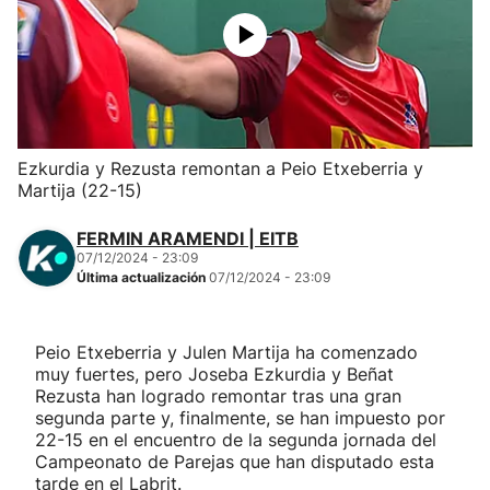
Herri-kirolak
Balonmano
Kirolak 360
Ezkurdia y Rezusta remontan a Peio Etxeberria y
Martija (22-15)
Atletismo
FERMIN ARAMENDI | EITB
07/12/2024 - 23:09
Carreras de montaña
Última actualización
07/12/2024 - 23:09
Más deportes
Peio Etxeberria y Julen Martija ha comenzado
muy fuertes, pero Joseba Ezkurdia y Beñat
"Helmuga"
Rezusta han logrado remontar tras una gran
segunda parte y, finalmente, se han impuesto por
22-15 en el encuentro de la segunda jornada del
Campeonato de Parejas que han disputado esta
tarde en el Labrit.