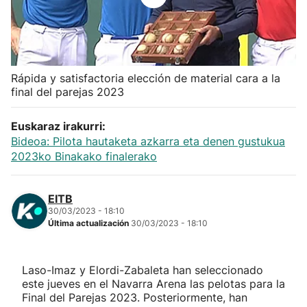
Herri-kirolak
Balonmano
Rápida y satisfactoria elección de material cara a la
final del parejas 2023
Kirolak 360
Euskaraz irakurri:
Atletismo
Bideoa: Pilota hautaketa azkarra eta denen gustukua
2023ko Binakako finalerako
Carreras de montaña
EITB
Más deportes
30/03/2023 - 18:10
Última actualización
30/03/2023 - 18:10
"Helmuga"
Laso-Imaz y Elordi-Zabaleta han seleccionado
este jueves en el Navarra Arena las pelotas para la
Final del Parejas 2023. Posteriormente, han