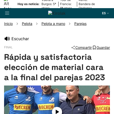
|
|
Hoy es noticia:
Burgos: 5ª
Francia:
Bandera de
etapa
8ª etapa
Ondarroa
ES
Inicio
Pelota
Pelota a mano
Parejas
Buscador
Escuchar
FINAL
Compartir
Guardar
Fútbol
Rápida y satisfactoria
Pelota
elección de material cara
a la final del parejas 2023
Remo
Baloncesto
Ciclismo