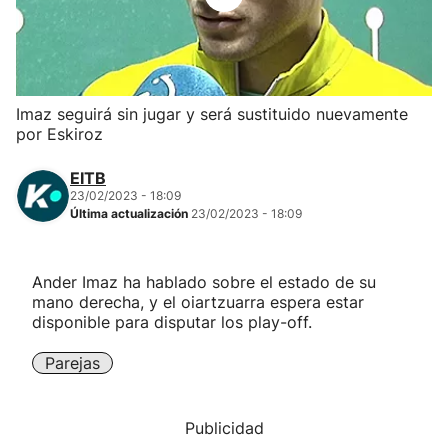
Herri-kirolak
Balonmano
Imaz seguirá sin jugar y será sustituido nuevamente
por Eskiroz
Kirolak 360
EITB
Atletismo
23/02/2023 - 18:09
Última actualización
23/02/2023 - 18:09
Carreras de montaña
Ander Imaz ha hablado sobre el estado de su
mano derecha, y el oiartzuarra espera estar
Más deportes
disponible para disputar los play-off.
"Helmuga"
Parejas
Publicidad