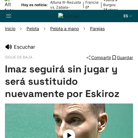
Altuna III-Rezusta
Francia:
|
|
Hoy es noticia:
Burgos:
vs. Zabala-
6ª
3ª etapa
Zabaleta
etapa
ES
Inicio
Pelota
Pelota a mano
Parejas
Buscador
Escuchar
SIGUE DE BAJA
Compartir
Guardar
Fútbol
Imaz seguirá sin jugar y
Pelota
será sustituido
nuevamente por Eskiroz
Remo
Baloncesto
Ciclismo