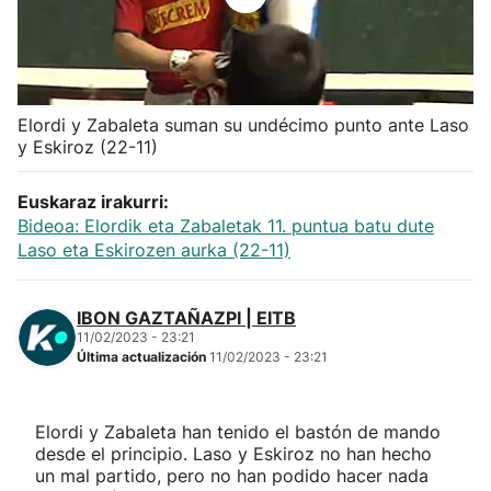
Herri-kirolak
Balonmano
Elordi y Zabaleta suman su undécimo punto ante Laso
y Eskiroz (22-11)
Kirolak 360
Euskaraz irakurri:
Atletismo
Bideoa: Elordik eta Zabaletak 11. puntua batu dute
Laso eta Eskirozen aurka (22-11)
Carreras de montaña
IBON GAZTAÑAZPI | EITB
Más deportes
11/02/2023 - 23:21
Última actualización
11/02/2023 - 23:21
"Helmuga"
Elordi y Zabaleta han tenido el bastón de mando
desde el principio. Laso y Eskiroz no han hecho
un mal partido, pero no han podido hacer nada