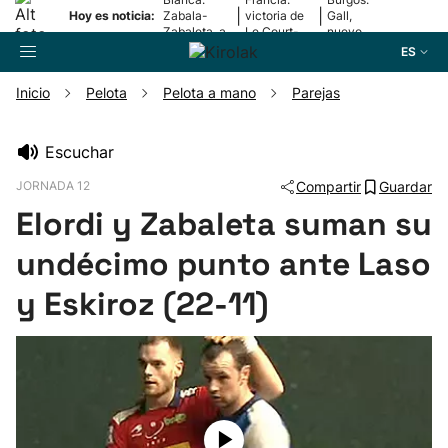
|
|
Hoy es noticia:
Zabala-
victoria de
Gall,
Zabaleta, a
Le Court-
nuevo
la final
Pienaar
líder
ES
Inicio
Pelota
Pelota a mano
Parejas
Buscador
Escuchar
JORNADA 12
Compartir
Guardar
Fútbol
Elordi y Zabaleta suman su
Pelota
undécimo punto ante Laso
y Eskiroz (22-11)
Remo
Baloncesto
Ciclismo