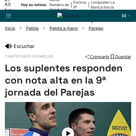
Francia:
conquistan La
|
|
Hoy es noticia:
Bandera de
9ª
Blanca tras la
Hondarribia
etapa
lesión de
ES
Mariezkurrena
II
Inicio
Pelota
Pelota a mano
Parejas
Buscador
Escuchar
CAMPEONATO DE PAREJAS
Compartir
Guardar
Fútbol
Los suplentes responden
Pelota
con nota alta en la 9ª
jornada del Parejas
Remo
Baloncesto
Ciclismo