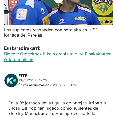
Herri-kirolak
Balonmano
Los suplentes responden con nota alta en la 9ª
jornada del Parejas
Kirolak 360
Euskaraz irakurri:
Atletismo
Bideoa: Ordezkoek bikain erantzun dute Binakakoaren
9. jardunaldian
Carreras de montaña
EITB
Más deportes
23/01/2023 - 17:20
Última actualización
23/01/2023 - 17:20
"Helmuga"
En la 9ª jornada de la liguilla de parejas, Irribarria
y Iosu Eskiroz han jugado como suplentes de
Elordi y Mariezkurrena. Han aprovechado la