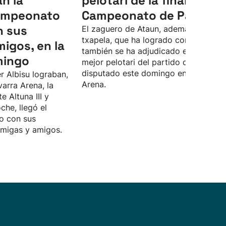
an la
pelotari de la final del
Campeonato
Campeonato de Parejas
n sus
El zaguero de Ataun, además de la
txapela, que ha logrado con Unai Las
migos, en la
también se ha adjudicado el premio a
mingo
mejor pelotari del partido definitivo,
disputado este domingo en el Navarr
r Albisu lograban,
Arena.
varra Arena, la
te Altuna III y
che, llegó el
o con sus
amigas y amigos.