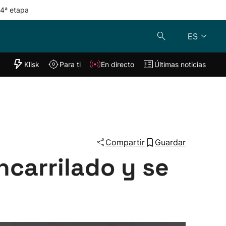
 4ª etapa
ES
"Helmuga"
Klisk
Para ti
En directo
Últimas noticias
Klisk
En directo
s
Para ti
Lo último
Compartir
Guardar
ncarrilado y se