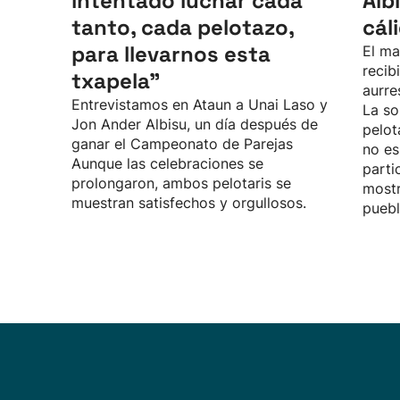
intentado luchar cada
Alb
tanto, cada pelotazo,
cál
para llevarnos esta
El ma
recib
txapela”
aurre
Entrevistamos en Ataun a Unai Laso y
La so
Jon Ander Albisu, un día después de
pelot
ganar el Campeonato de Parejas
no es
Aunque las celebraciones se
parti
prolongaron, ambos pelotaris se
mostr
muestran satisfechos y orgullosos.
puebl