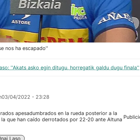
 se nos ha escapado''
o: ''Akats asko egin ditugu, horregatik galdu dugu finala''
n
03/04/2022 - 23:28
trados apesadumbrados en la rueda posterior a la
Public
 la que han caído derrotados por 22-20 ante Altuna
nai Laso