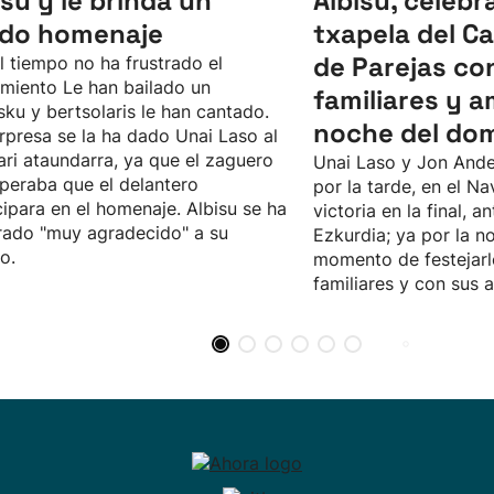
isu y le brinda un
Albisu, celebr
ido homenaje
txapela del 
de Parejas co
l tiempo no ha frustrado el
imiento Le han bailado un
familiares y a
sku y bertsolaris le han cantado.
noche del do
rpresa se la ha dado Unai Laso al
ari ataundarra, ya que el zaguero
Unai Laso y Jon Ande
peraba que el delantero
por la tarde, en el Na
cipara en el homenaje. Albisu se ha
victoria en la final, an
ado "muy agradecido" a su
Ezkurdia; ya por la no
o.
momento de festejarl
familiares y con sus 