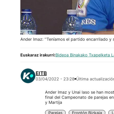
Ander Imaz: ''Teníamos el partido encarrilado y
Euskaraz irakurri:
Bideoa Binakako Txapelketa Las
EITB
03/04/2022 - 23:28
Última actualizació
Ander Imaz y Unai laso se han mos
final del Campeonato de parejas en
y Martija
Parejas
Frontón Bizkaia
U