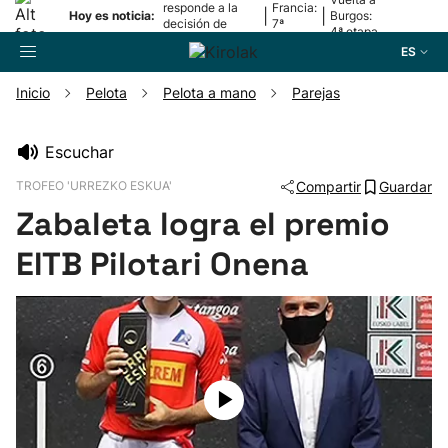
responde a la
Francia:
|
|
Hoy es noticia:
Burgos:
decisión de
7ª
4ª etapa
Oriamendi
etapa
ES
Inicio
Pelota
Pelota a mano
Parejas
Buscador
Escuchar
TROFEO 'URREZKO ESKUA'
Compartir
Guardar
Fútbol
Zabaleta logra el premio
Pelota
EITB Pilotari Onena
Remo
Baloncesto
Ciclismo