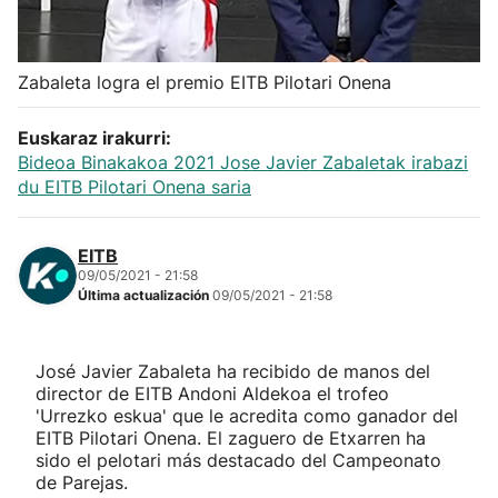
Herri-kirolak
Zabaleta logra el premio EITB Pilotari Onena
Balonmano
Euskaraz irakurri:
Kirolak 360
Bideoa Binakakoa 2021 Jose Javier Zabaletak irabazi
du EITB Pilotari Onena saria
Atletismo
EITB
09/05/2021 - 21:58
Carreras de montaña
Última actualización
09/05/2021 - 21:58
Más deportes
José Javier Zabaleta ha recibido de manos del
director de EITB Andoni Aldekoa el trofeo
"Helmuga"
'Urrezko eskua' que le acredita como ganador del
EITB Pilotari Onena. El zaguero de Etxarren ha
sido el pelotari más destacado del Campeonato
de Parejas.