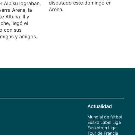
disputado este domingo en el Navarr
r Albisu lograban,
Arena.
varra Arena, la
te Altuna III y
che, llegó el
o con sus
amigas y amigos.
Actualidad
Mundial de fútbol
Eusko Label Liga
Euskotren Liga
Tour de Francia