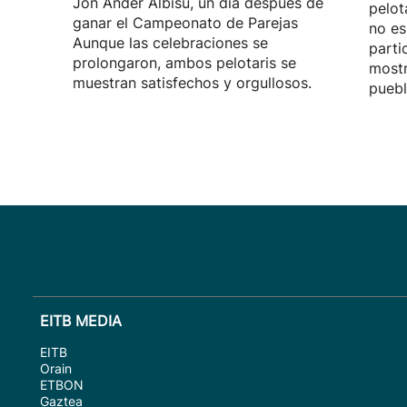
Jon Ander Albisu, un día después de
pelot
ganar el Campeonato de Parejas
no es
Aunque las celebraciones se
parti
prolongaron, ambos pelotaris se
mostr
muestran satisfechos y orgullosos.
puebl
EITB MEDIA
EITB
Orain
ETBON
Gaztea