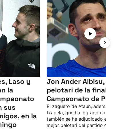
s, Laso y
Jon Ander Albisu, mejor
an la
pelotari de la final del
Campeonato
Campeonato de Parejas
n sus
El zaguero de Ataun, además de la
txapela, que ha logrado con Unai Las
migos, en la
también se ha adjudicado el premio a
mingo
mejor pelotari del partido definitivo,