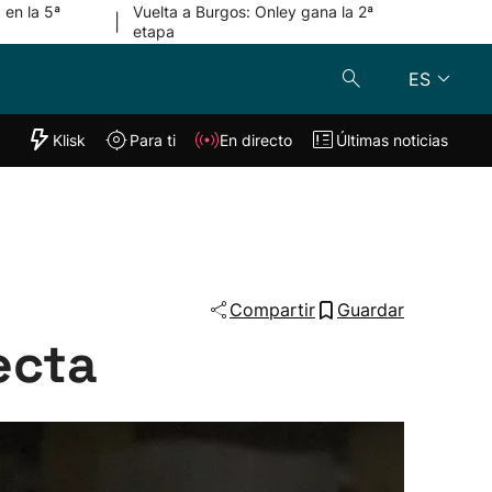
 en la 5ª
Vuelta a Burgos: Onley gana la 2ª
|
etapa
ES
"Helmuga"
Klisk
Para ti
En directo
Últimas noticias
Klisk
En directo
s
Para ti
Lo último
Compartir
Guardar
ecta