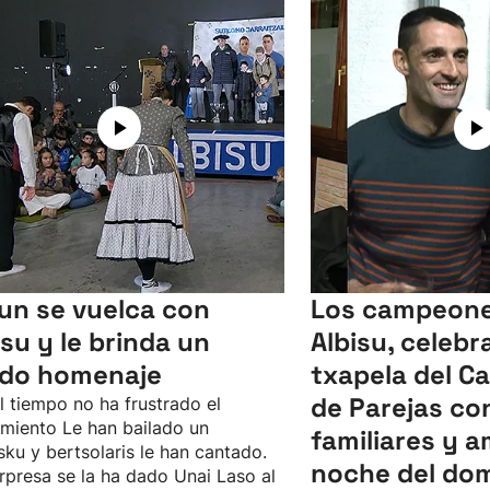
un se vuelca con
Los campeone
isu y le brinda un
Albisu, celebr
ido homenaje
txapela del 
de Parejas co
l tiempo no ha frustrado el
imiento Le han bailado un
familiares y a
sku y bertsolaris le han cantado.
noche del do
rpresa se la ha dado Unai Laso al