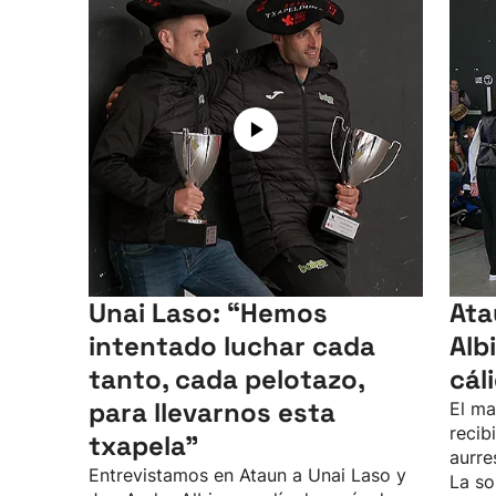
Unai Laso: “Hemos
Ata
intentado luchar cada
Alb
tanto, cada pelotazo,
cál
para llevarnos esta
El ma
recib
txapela”
aurre
Entrevistamos en Ataun a Unai Laso y
La so