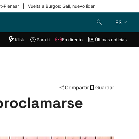
|
rt-Pienaar
Vuelta a Burgos: Gall, nuevo líder
ES
"Helmuga"
Klisk
Para ti
En directo
Últimas noticias
Klisk
En directo
s
Para ti
Lo último
Compartir
Guardar
 proclamarse