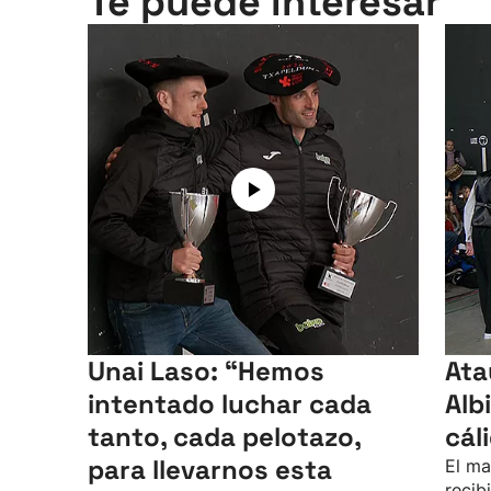
Te puede interesar
Unai Laso: “Hemos
Ata
intentado luchar cada
Alb
tanto, cada pelotazo,
cál
para llevarnos esta
El ma
recib