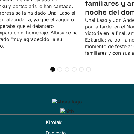
familiares y a
sku y bertsolaris le han cantado.
noche del do
rpresa se la ha dado Unai Laso al
ari ataundarra, ya que el zaguero
Unai Laso y Jon Ande
peraba que el delantero
por la tarde, en el Na
cipara en el homenaje. Albisu se ha
victoria en la final, an
ado "muy agradecido" a su
Ezkurdia; ya por la no
o.
momento de festejarl
familiares y con sus 
Kirolak
En directo