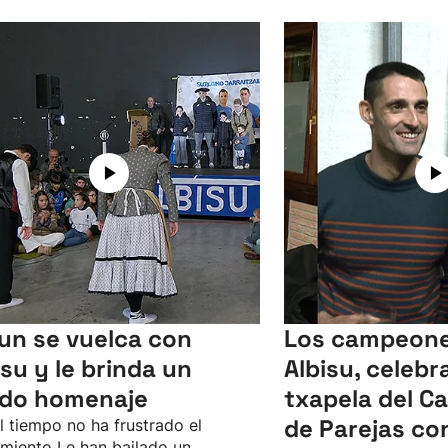
un se vuelca con
Los campeone
isu y le brinda un
Albisu, celebr
ido homenaje
txapela del 
de Parejas co
l tiempo no ha frustrado el
imiento Le han bailado un