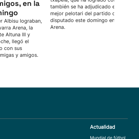
migos, en la
también se ha adjudicado el premio a
mingo
mejor pelotari del partido definitivo,
disputado este domingo en el Navarr
r Albisu lograban,
Arena.
varra Arena, la
te Altuna III y
che, llegó el
o con sus
amigas y amigos.
Actualidad
Mundial de fútbol