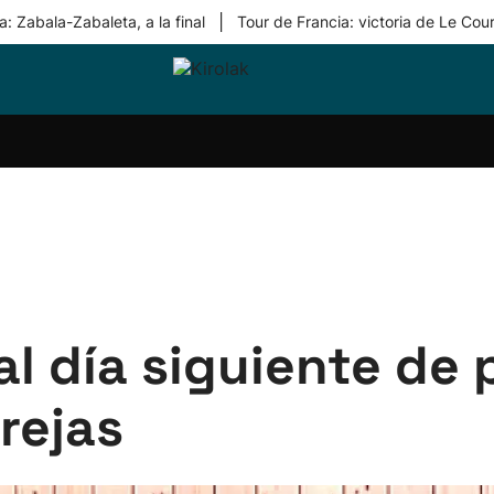
|
: Zabala-Zabaleta, a la final
Tour de Francia: victoria de Le Cou
ri-
Balonmano
Kirolak
Atletismo
Carreras
Más
olak
360
de
deporte
Equipos
montaña
kolaritza
Competiciones
En
ri-
directo
otzea
Vídeos
ol Herri
por
atira
deporte
al día siguiente de
rejas