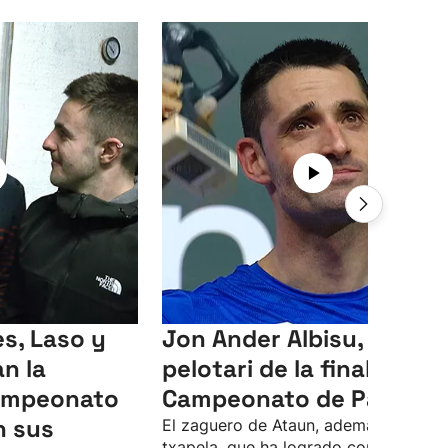
s, Laso y
Jon Ander Albisu, mejor
an la
pelotari de la final del
Campeonato
Campeonato de Parejas
n sus
El zaguero de Ataun, además de la
txapela, que ha logrado con Unai Las