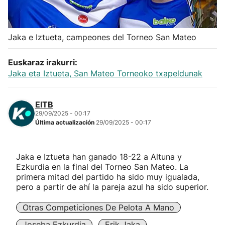
Herri-kirolak
Jaka e Iztueta, campeones del Torneo San Mateo
Balonmano
Euskaraz irakurri:
Kirolak 360
Jaka eta Iztueta, San Mateo Torneoko txapeldunak
Atletismo
EITB
29/09/2025 - 00:17
Última actualización
29/09/2025 - 00:17
Carreras de montaña
Más deportes
Jaka e Iztueta han ganado 18-22 a Altuna y
Ezkurdia en la final del Torneo San Mateo. La
primera mitad del partido ha sido muy igualada,
"Helmuga"
pero a partir de ahí la pareja azul ha sido superior.
Otras Competiciones De Pelota A Mano
Joseba Ezkurdia
Erik Jaka