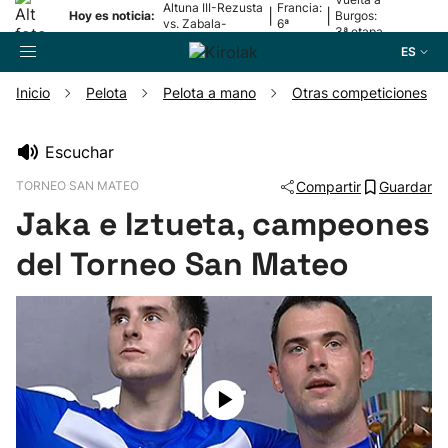
Altuna III-Rezusta
Francia:
|
|
Hoy es noticia:
Burgos:
vs. Zabala-
6ª
3ª etapa
Zabaleta
etapa
ES
Inicio
Pelota
Pelota a mano
Otras competiciones
Buscador
Escuchar
TORNEO SAN MATEO
Compartir
Guardar
Fútbol
Jaka e Iztueta, campeones
Pelota
del Torneo San Mateo
Remo
Baloncesto
Ciclismo