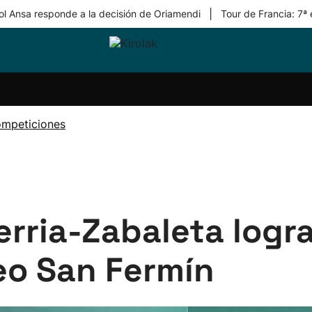
|
ol Ansa responde a la decisión de Oriamendi
Tour de Francia: 7ª
ri-
Balonmano
Kirolak
Atletismo
Carreras
Más
olak
360
de
deporte
Equipos
montaña
kolaritza
Competiciones
En
ompeticiones
ri-
directo
otzea
Vídeos
ol Herri
por
atira
deporte
rria-Zabaleta logra 
neo San Fermín