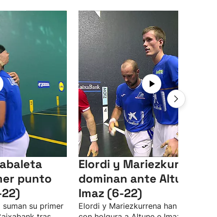
Zabaleta
Elordi y Mariezkurrena
mer punto
dominan ante Altuna e
-22)
Imaz (6-22)
a suman su primer
Elordi y Mariezkurrena han superado
Caixabank tras
con holgura a Altune e Imaz (6-22) e