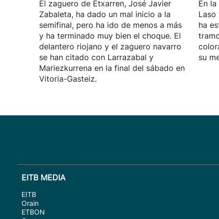
El zaguero de Etxarren, José Javier
En la
Zabaleta, ha dado un mal inicio a la
Laso 
semifinal, pero ha ido de menos a más
ha es
y ha terminado muy bien el choque. El
tramo
delantero riojano y el zaguero navarro
color
se han citado con Larrazabal y
su me
Mariezkurrena en la final del sábado en
Vitoria-Gasteiz.
EITB MEDIA
EITB
Orain
ETBON