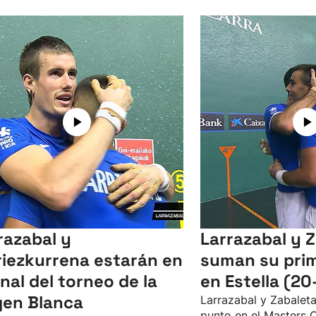
razabal y
Larrazabal y 
iezkurrena estarán en
suman su pri
final del torneo de la
en Estella (20
gen Blanca
Larrazabal y Zabalet
punto en el Masters 