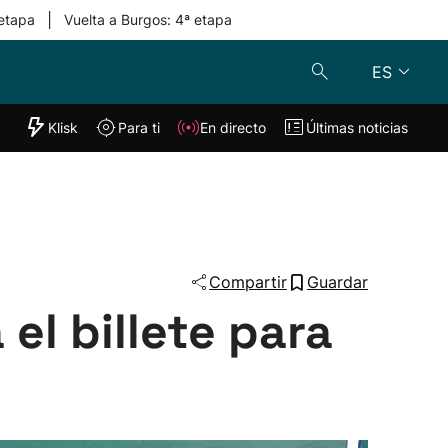
|
 etapa
Vuelta a Burgos: 4ª etapa
ES
"Helmuga"
Klisk
Para ti
En directo
Últimas noticias
Klisk
En directo
s
Para ti
Lo último
Compartir
Guardar
el billete para