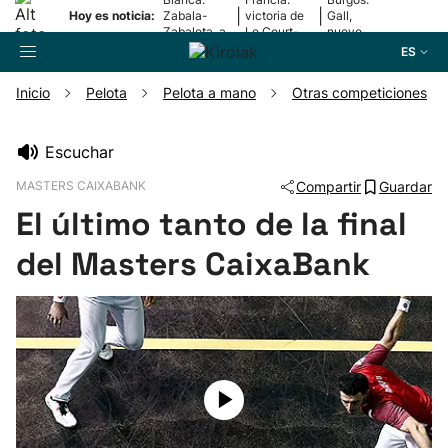
|
|
Hoy es noticia:
Zabala-
victoria de
Gall,
Zabaleta, a
Le Court-
nuevo
la final
Pienaar
líder
ES
Inicio
Pelota
Pelota a mano
Otras competiciones
Buscador
Escuchar
MASTERS CAIXABANK
Compartir
Guardar
Fútbol
El último tanto de la final
Pelota
del Masters CaixaBank
Remo
Baloncesto
Ciclismo