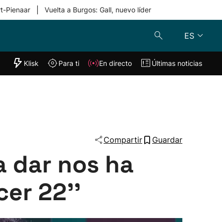
|
rt-Pienaar
Vuelta a Burgos: Gall, nuevo líder
ES
"Helmuga"
Klisk
Para ti
En directo
Últimas noticias
Klisk
En directo
s
Para ti
Lo último
Compartir
Guardar
a dar nos ha
er 22''