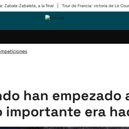
|
: Zabala-Zabaleta, a la final
Tour de Francia: victoria de Le Cou
ri-
Balonmano
Kirolak
Atletismo
Carreras
Más
olak
360
de
deporte
Equipos
montaña
kolaritza
Competiciones
En
ompeticiones
ri-
directo
otzea
Vídeos
ol Herri
por
atira
deporte
uando han empezado 
o importante era hac