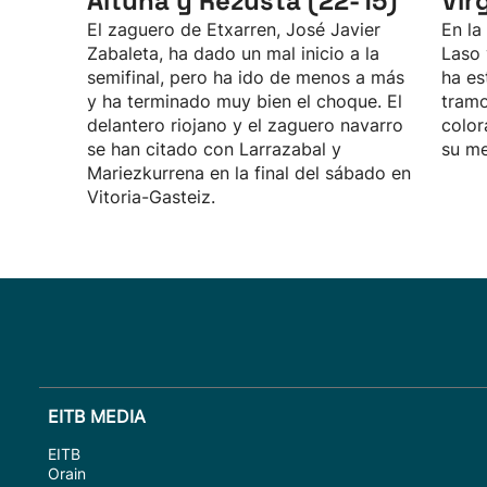
Altuna y Rezusta (22-15)
Vir
El zaguero de Etxarren, José Javier
En la
Zabaleta, ha dado un mal inicio a la
Laso 
semifinal, pero ha ido de menos a más
ha es
y ha terminado muy bien el choque. El
tramo
delantero riojano y el zaguero navarro
color
se han citado con Larrazabal y
su me
Mariezkurrena en la final del sábado en
Vitoria-Gasteiz.
EITB MEDIA
EITB
Orain