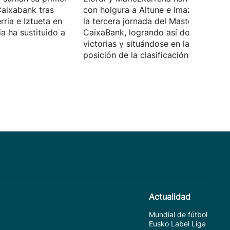
Caixabank tras
con holgura a Altune e Imaz (6-22) e
ria e Iztueta en
la tercera jornada del Masters
ia ha sustituido a
CaixaBank, logrando así dos de dos 
victorias y situándose en la segunda
posición de la clasificación.
Actualidad
Mundial de fútbol
Eusko Label Liga