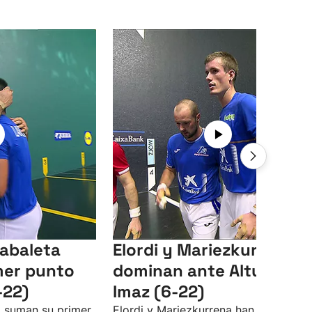
Zabaleta
Elordi y Mariezkurrena
mer punto
dominan ante Altuna e
-22)
Imaz (6-22)
a suman su primer
Elordi y Mariezkurrena han superado