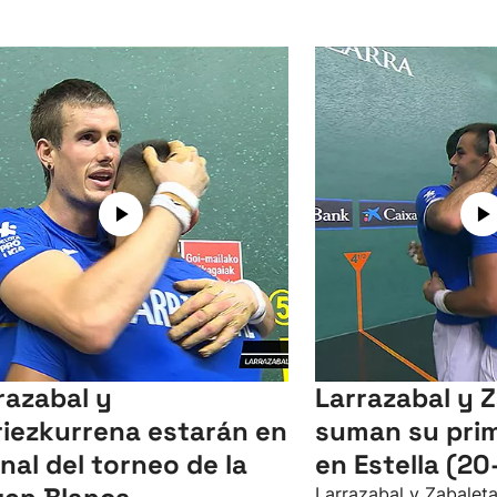
razabal y
Larrazabal y 
iezkurrena estarán en
suman su pri
final del torneo de la
en Estella (20
Larrazabal y Zabalet