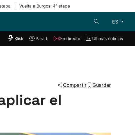
|
 etapa
Vuelta a Burgos: 4ª etapa
ES
"Helmuga"
Klisk
Para ti
En directo
Últimas noticias
Klisk
En directo
s
Para ti
Lo último
Compartir
Guardar
plicar el