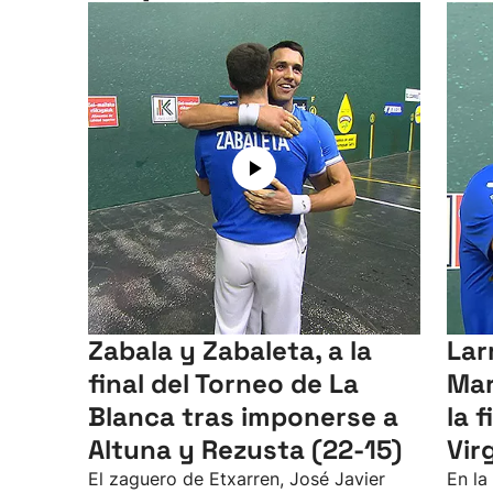
Zabala y Zabaleta, a la
Lar
final del Torneo de La
Mar
Blanca tras imponerse a
la 
Altuna y Rezusta (22-15)
Vir
El zaguero de Etxarren, José Javier
En la