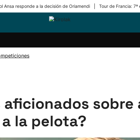
|
ol Ansa responde a la decisión de Oriamendi
Tour de Francia: 7ª
ri-
Balonmano
Kirolak
Atletismo
Carreras
Más
olak
360
de
deporte
Equipos
montaña
kolaritza
Competiciones
En
ompeticiones
ri-
directo
otzea
Vídeos
ol Herri
por
atira
deporte
 aficionados sobre a
 a la pelota?