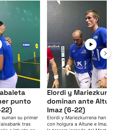
Zabaleta
Elordi y Mariezkurrena
mer punto
dominan ante Altuna e
-22)
Imaz (6-22)
a suman su primer
Elordi y Mariezkurrena han superado
Caixabank tras
con holgura a Altune e Imaz (6-22) e