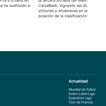
ria e Iztueta en
la tercera jornada del Masters
ia ha sustituido a
CaixaBank, logrando así dos de dos 
victorias y situándose en la segunda
posición de la clasificación.
Actualidad
Mundial de fútbol
Eusko Label Liga
Euskotren Liga
Tour de Francia