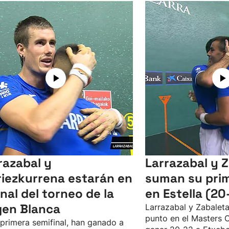
razabal y
Larrazabal y 
iezkurrena estarán en
suman su pri
final del torneo de la
en Estella (20
gen Blanca
Larrazabal y Zabalet
punto en el Masters 
 primera semifinal, han ganado a