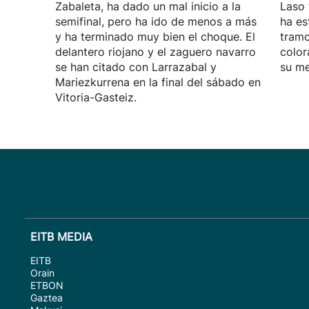
Zabaleta, ha dado un mal inicio a la
Laso 
semifinal, pero ha ido de menos a más
ha es
y ha terminado muy bien el choque. El
tramo
delantero riojano y el zaguero navarro
color
se han citado con Larrazabal y
su me
Mariezkurrena en la final del sábado en
Vitoria-Gasteiz.
EITB MEDIA
EITB
Orain
ETBON
Gaztea