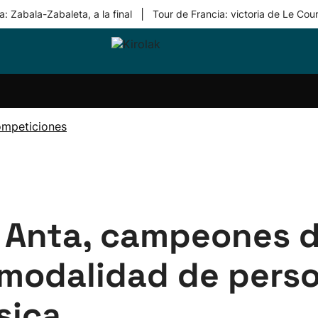
|
: Zabala-Zabaleta, a la final
Tour de Francia: victoria de Le Cou
ri-
Balonmano
Kirolak
Atletismo
Carreras
Más
olak
360
de
deporte
Equipos
montaña
kolaritza
Competiciones
En
ompeticiones
ri-
directo
otzea
Vídeos
ol Herri
por
atira
deporte
 Anta, campeones d
 modalidad de pers
sica