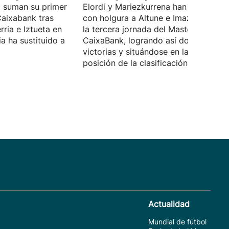
a suman su primer
Elordi y Mariezkurrena han superado
Caixabank tras
con holgura a Altune e Imaz (6-22) e
ria e Iztueta en
la tercera jornada del Masters
ia ha sustituido a
CaixaBank, logrando así dos de dos 
victorias y situándose en la segunda
posición de la clasificación.
Actualidad
Mundial de fútbol