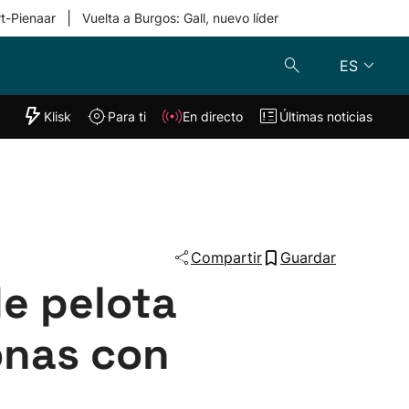
|
rt-Pienaar
Vuelta a Burgos: Gall, nuevo líder
ES
"Helmuga"
Klisk
Para ti
En directo
Últimas noticias
Klisk
En directo
s
Para ti
Lo último
Compartir
Guardar
e pelota
onas con