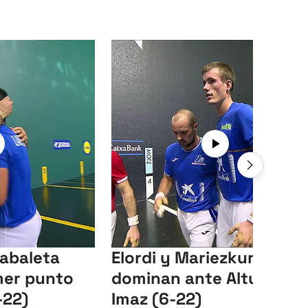
Zabaleta
Elordi y Mariezkurrena
mer punto
dominan ante Altuna e
-22)
Imaz (6-22)