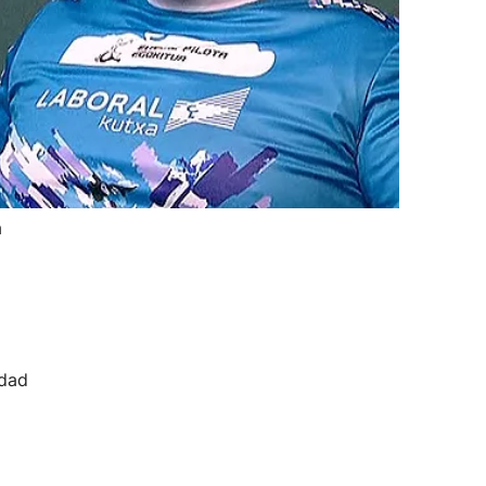
a
idad