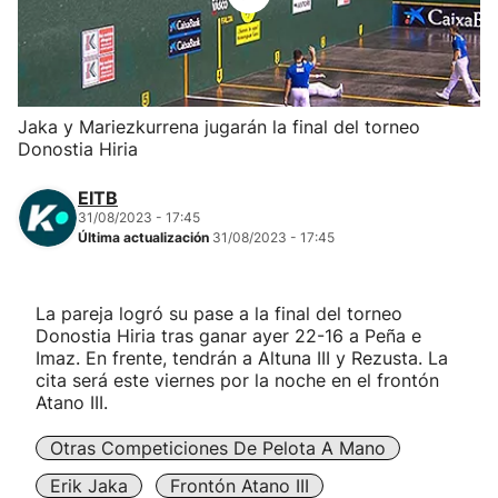
Herri-kirolak
Balonmano
Jaka y Mariezkurrena jugarán la final del torneo
Donostia Hiria
Kirolak 360
EITB
Atletismo
31/08/2023 - 17:45
Última actualización
31/08/2023 - 17:45
Carreras de montaña
La pareja logró su pase a la final del torneo
Donostia Hiria tras ganar ayer 22-16 a Peña e
Más deportes
Imaz. En frente, tendrán a Altuna III y Rezusta. La
cita será este viernes por la noche en el frontón
"Helmuga"
Atano III.
Otras Competiciones De Pelota A Mano
Erik Jaka
Frontón Atano III