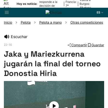
responde a la
Francia:
|
|
Hoy es noticia:
Burgos:
decisión de
7ª
4ª etapa
Oriamendi
etapa
ES
Inicio
Pelota
Pelota a mano
Otras competiciones
Buscador
Escuchar
22-16
Compartir
Guardar
Fútbol
Jaka y Mariezkurrena
Pelota
jugarán la final del torneo
Donostia Hiria
Remo
Baloncesto
Ciclismo