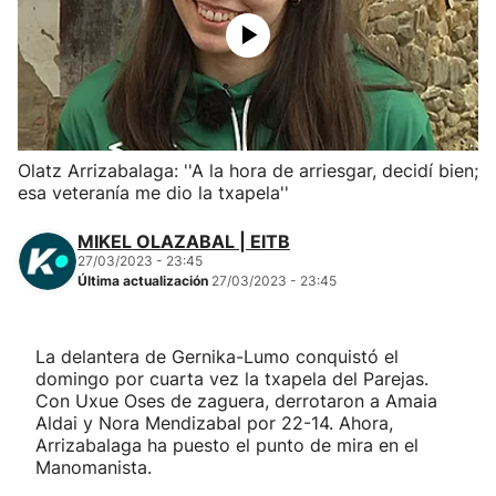
Herri-kirolak
Balonmano
Kirolak 360
Olatz Arrizabalaga: ''A la hora de arriesgar, decidí bien;
esa veteranía me dio la txapela''
Atletismo
MIKEL OLAZABAL | EITB
27/03/2023 - 23:45
Carreras de montaña
Última actualización
27/03/2023 - 23:45
Más deportes
La delantera de Gernika-Lumo conquistó el
domingo por cuarta vez la txapela del Parejas.
"Helmuga"
Con Uxue Oses de zaguera, derrotaron a Amaia
Aldai y Nora Mendizabal por 22-14. Ahora,
Arrizabalaga ha puesto el punto de mira en el
Manomanista.