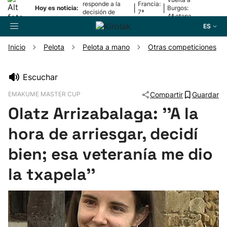
responde a la
Francia:
|
|
Hoy es noticia:
Burgos:
decisión de
7ª
4ª etapa
Oriamendi
etapa
ES
Inicio
Pelota
Pelota a mano
Otras competiciones
Buscador
Escuchar
EMAKUME MASTER CUP
Compartir
Guardar
Fútbol
Olatz Arrizabalaga: ''A la
Pelota
hora de arriesgar, decidí
bien; esa veteranía me dio
Remo
la txapela''
Baloncesto
Ciclismo